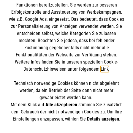
Funktionen bereitzustellen. Sie werden zur besseren
Erfolgskontrolle und Aussteuerung von Werbekampagnen,
wie z.B. Google Ads, eingesetzt. Das bedeutet, dass Cookies
zur Personalisierung von Anzeigen verwendet werden. Sie
entscheiden selbst, welche Kategorien Sie zulassen
möchten. Beachten Sie jedoch, dass bei fehlender
Zustimmung gegebenenfalls nicht mehr alle
Funktionalitäten der Webseite zur Verfügung stehen.
Weitere Infos finden Sie in unseren speziellen Cookie-
Newsletter abonnieren
Datenschutzhinweisen unter folgendem
Link
.
Technisch notwendige Cookies können nicht abgelehnt
Cookies verwalten
|
AGB
|
Impressum
|
Datenschutz
|
werden, da ein Betrieb der Seite dann nicht mehr
Barrierefreiheit
|
Kontakt
|
Sharepoint
|
Mediathek
gewährleistet werden kann.
Mit dem Klick auf
Alle akzeptieren
stimmen Sie zusätzlich
dem Gebrauch der nicht notwendigen Cookies zu. Um Ihre
Einstellungen anzupassen, wählen Sie
Details anzeigen
.