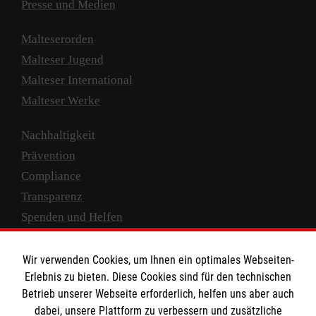
Presse und Medien
Malteserorden
Malteser Jugend
Malteser International
Malteser Werke
Nachhaltigkeit
Prävention
Compliance
Transparenz
Spenden und Helfen
Spendenkonto
Wir verwenden Cookies, um Ihnen ein optimales Webseiten-
Empfänger: Malteser Hilfsdienst e.V.
Erlebnis zu bieten. Diese Cookies sind für den technischen
Betrieb unserer Webseite erforderlich, helfen uns aber auch
IBAN: DE10 3706 0120 1201 2000 12
dabei, unsere Plattform zu verbessern und zusätzliche
BIC: GENODED 1PA7