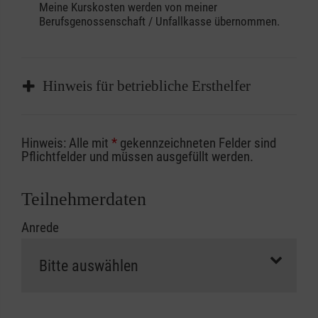
Meine Kurskosten werden von meiner
Berufsgenossenschaft / Unfallkasse übernommen.
Hinweis für betriebliche Ersthelfer
Sofern Sie ein Kostenübernahmeverfahren
Hinweis: Alle mit
*
gekennzeichneten Felder sind
Ihrer Berufsgenossenschaft / Unfallkasse
Pflichtfelder und müssen ausgefüllt werden.
nutzen, beachten Sie bitte, dass die
Abrechnungsunterlagen spätestens zu
Teilnehmerdaten
Kursbeginn vorliegen müssen. Andernfalls
Anrede
erfolgt eine Abrechnung der vollen Kursgebühr
als Selbstzahler.
Die notwendigen Formulare für die
Kostenübernahme erhalten Sie bei der für Sie
zuständigen Berufsgenossenschaft oder