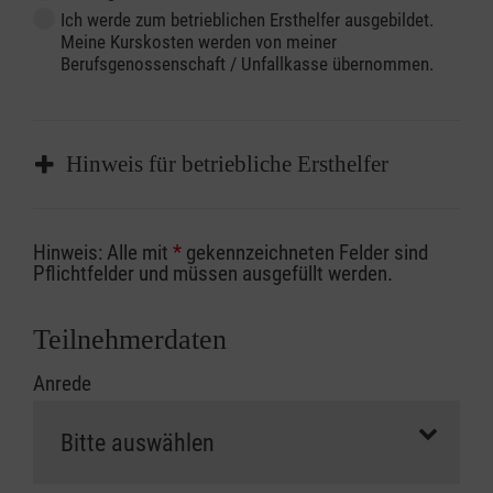
Ich werde zum betrieblichen Ersthelfer ausgebildet.
Meine Kurskosten werden von meiner
Berufsgenossenschaft / Unfallkasse übernommen.
Hinweis für betriebliche Ersthelfer
Sofern Sie ein Kostenübernahmeverfahren
Hinweis: Alle mit
*
gekennzeichneten Felder sind
Ihrer Berufsgenossenschaft / Unfallkasse
Pflichtfelder und müssen ausgefüllt werden.
nutzen, beachten Sie bitte, dass die
Abrechnungsunterlagen spätestens zu
Teilnehmerdaten
Kursbeginn vorliegen müssen. Andernfalls
Anrede
erfolgt eine Abrechnung der vollen Kursgebühr
als Selbstzahler.
Die notwendigen Formulare für die
Kostenübernahme erhalten Sie bei der für Sie