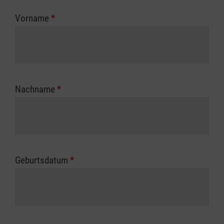
zuständigen Berufsgenossenschaft oder
Vorname
*
Unfallkasse.
Nachname
*
Geburtsdatum
*