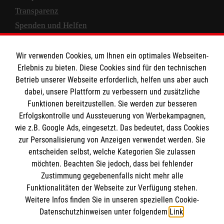
Transparenz
Spenden und Helfen
Spendenkonto
Wir verwenden Cookies, um Ihnen ein optimales Webseiten-
Empfänger: Malteser Hilfsdienst e.V.
Erlebnis zu bieten. Diese Cookies sind für den technischen
Betrieb unserer Webseite erforderlich, helfen uns aber auch
IBAN: DE10 3706 0120 1201 2000 12
dabei, unsere Plattform zu verbessern und zusätzliche
BIC: GENODED 1PA7
Funktionen bereitzustellen. Sie werden zur besseren
Erfolgskontrolle und Aussteuerung von Werbekampagnen,
wie z.B. Google Ads, eingesetzt. Das bedeutet, dass Cookies
zur Personalisierung von Anzeigen verwendet werden. Sie
entscheiden selbst, welche Kategorien Sie zulassen
möchten. Beachten Sie jedoch, dass bei fehlender
Zustimmung gegebenenfalls nicht mehr alle
Funktionalitäten der Webseite zur Verfügung stehen.
Weitere Infos finden Sie in unseren speziellen Cookie-
Newsletter abonnieren
Datenschutzhinweisen unter folgendem
Link
.