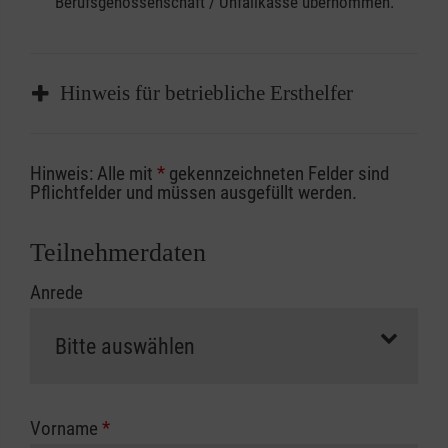
Berufsgenossenschaft / Unfallkasse übernommen.
Hinweis für betriebliche Ersthelfer
Sofern Sie ein Kostenübernahmeverfahren
Hinweis: Alle mit
*
gekennzeichneten Felder sind
Ihrer Berufsgenossenschaft / Unfallkasse
Pflichtfelder und müssen ausgefüllt werden.
nutzen, beachten Sie bitte, dass die
Abrechnungsunterlagen spätestens zu
Teilnehmerdaten
Kursbeginn vorliegen müssen. Andernfalls
Anrede
erfolgt eine Abrechnung der vollen Kursgebühr
als Selbstzahler.
Die notwendigen Formulare für die
Kostenübernahme erhalten Sie bei der für Sie
zuständigen Berufsgenossenschaft oder
Vorname
*
Unfallkasse.