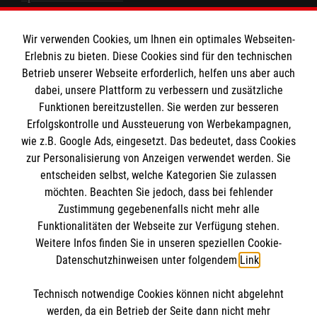
Spendenkonto
Wir verwenden Cookies, um Ihnen ein optimales Webseiten-
Empfänger: Malteser Hilfsdienst e.V.
Erlebnis zu bieten. Diese Cookies sind für den technischen
Betrieb unserer Webseite erforderlich, helfen uns aber auch
IBAN: DE10 3706 0120 1201 2000 12
dabei, unsere Plattform zu verbessern und zusätzliche
BIC: GENODED 1PA7
Funktionen bereitzustellen. Sie werden zur besseren
Erfolgskontrolle und Aussteuerung von Werbekampagnen,
wie z.B. Google Ads, eingesetzt. Das bedeutet, dass Cookies
zur Personalisierung von Anzeigen verwendet werden. Sie
entscheiden selbst, welche Kategorien Sie zulassen
möchten. Beachten Sie jedoch, dass bei fehlender
Zustimmung gegebenenfalls nicht mehr alle
Funktionalitäten der Webseite zur Verfügung stehen.
Weitere Infos finden Sie in unseren speziellen Cookie-
Newsletter abonnieren
Datenschutzhinweisen unter folgendem
Link
.
Technisch notwendige Cookies können nicht abgelehnt
Cookies verwalten
|
AGB
|
Impressum
|
Datenschutz
|
werden, da ein Betrieb der Seite dann nicht mehr