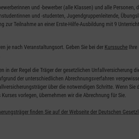
nbewerberinnen und -bewerber (alle Klassen) und alle Personen, d
zinstudentinnen und -studenten, Jugendgruppenleitende, Übungsl
ng zur Teilnahme an einer Erste-Hilfe-Ausbildung mit 9 Unterrich
eren je nach Veranstaltungsort. Geben Sie bei der
Kurssuche
Ihre
.
en in der Regel die Träger der gesetzlichen Unfallversicherung d
 Aufgrund der unterschiedlichen Abrechnungsverfahren vergewisse
allversicherungsträger über die notwendigen Schritte. Wenn Sie d
s Kurses vorlegen, übernehmen wir die Abrechnung für Sie.
herungsträger finden Sie auf der Webseite der Deutschen Gesetz