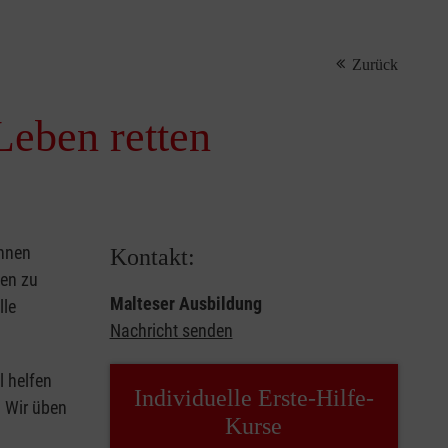
Zurück
Leben retten
önnen
Kontakt:
sen zu
Malteser Ausbildung
lle
Nachricht senden
l helfen
Individuelle Erste-Hilfe-
. Wir üben
Kurse