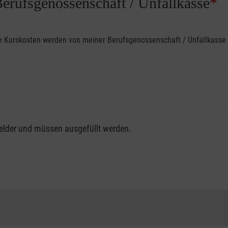
Berufsgenossenschaft / Unfallkasse
*
ine Kurskosten werden von meiner Berufsgenossenschaft / Unfallkas
fsgenossenschaft / Unfallkasse nutzen, beachten Sie bitte, da
felder und müssen ausgefüllt werden.
ng der vollen Kursgebühr als Selbstzahler.
me erhalten Sie bei der für Sie zuständigen Berufsgenossensch