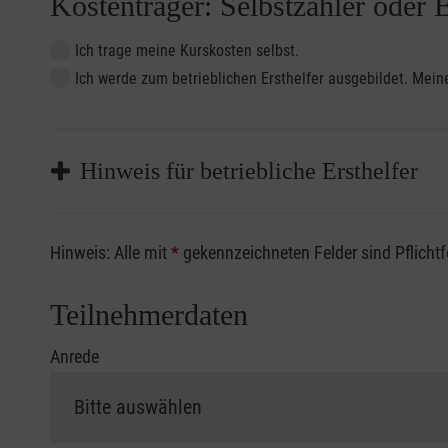
Kostenträger: Selbstzahler oder 
Ich trage meine Kurskosten selbst.
Ich werde zum betrieblichen Ersthelfer ausgebildet. Me
Hinweis für betriebliche Ersthelfer
Sofern Sie ein Kostenübernahmeverfahren Ihrer Beru
Hinweis: Alle mit
*
gekennzeichneten Felder sind Pflicht
vorliegen müssen. Andernfalls erfolgt eine Abrechnu
Die notwendigen Formulare für die Kostenübernah
Teilnehmerdaten
Anrede