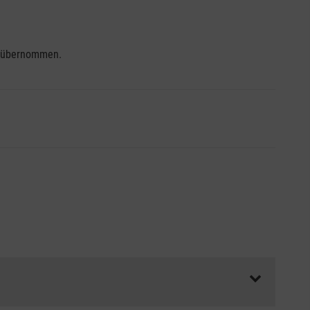
se übernommen.
ss die Abrechnungsunterlagen spätestens zu Kursbeginn
aft oder Unfallkasse.