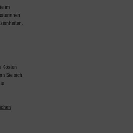
ie im
eiterinnen
tseinheiten.
ie Kosten
rn Sie sich
ie
lichen