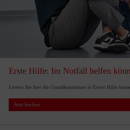
Erste Hilfe: Im Notfall helfen kön
Lernen Sie hier die Grundkenntnisse in Erster Hilfe ken
Jetzt buchen