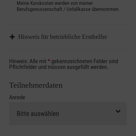
Meine Kurskosten werden von meiner
Berufsgenossenschaft / Unfallkasse übernommen.
Hinweis für betriebliche Ersthelfer
Sofern Sie ein Kostenübernahmeverfahren
Hinweis: Alle mit
*
gekennzeichneten Felder sind
Ihrer Berufsgenossenschaft / Unfallkasse
Pflichtfelder und müssen ausgefüllt werden.
nutzen, beachten Sie bitte, dass die
Abrechnungsunterlagen spätestens zu
Teilnehmerdaten
Kursbeginn vorliegen müssen. Andernfalls
Anrede
erfolgt eine Abrechnung der vollen Kursgebühr
als Selbstzahler.
Die notwendigen Formulare für die
Kostenübernahme erhalten Sie bei der für Sie
zuständigen Berufsgenossenschaft oder