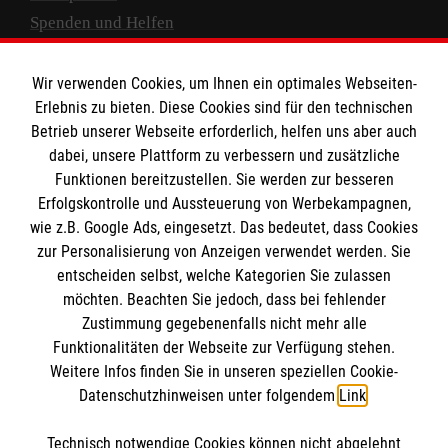
Spenden und Helfen
Spendenkonto
Wir verwenden Cookies, um Ihnen ein optimales Webseiten-
Empfänger: Malteser Hilfsdienst e.V.
Erlebnis zu bieten. Diese Cookies sind für den technischen
Betrieb unserer Webseite erforderlich, helfen uns aber auch
IBAN: DE10 3706 0120 1201 2000 12
dabei, unsere Plattform zu verbessern und zusätzliche
BIC: GENODED 1PA7
Funktionen bereitzustellen. Sie werden zur besseren
Erfolgskontrolle und Aussteuerung von Werbekampagnen,
wie z.B. Google Ads, eingesetzt. Das bedeutet, dass Cookies
zur Personalisierung von Anzeigen verwendet werden. Sie
entscheiden selbst, welche Kategorien Sie zulassen
möchten. Beachten Sie jedoch, dass bei fehlender
Zustimmung gegebenenfalls nicht mehr alle
Funktionalitäten der Webseite zur Verfügung stehen.
Weitere Infos finden Sie in unseren speziellen Cookie-
Newsletter abonnieren
Datenschutzhinweisen unter folgendem
Link
.
Technisch notwendige Cookies können nicht abgelehnt
Cookies verwalten
|
AGB
|
Impressum
|
Datenschutz
|