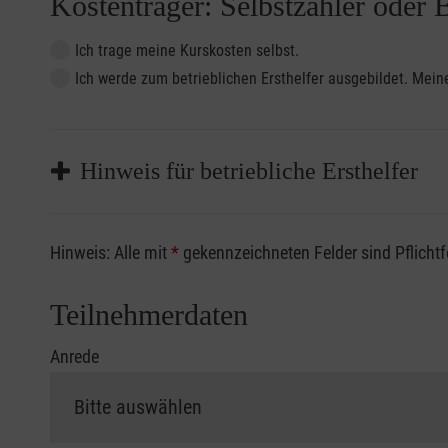
Kostenträger: Selbstzahler oder 
Ich trage meine Kurskosten selbst.
Ich werde zum betrieblichen Ersthelfer ausgebildet. Me
Hinweis für betriebliche Ersthelfer
Sofern Sie ein Kostenübernahmeverfahren Ihrer Beru
Hinweis: Alle mit
*
gekennzeichneten Felder sind Pflicht
vorliegen müssen. Andernfalls erfolgt eine Abrechnu
Die notwendigen Formulare für die Kostenübernah
Teilnehmerdaten
Anrede