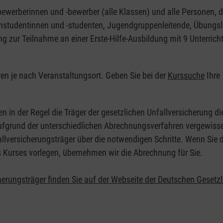
nbewerberinnen und -bewerber (alle Klassen) und alle Personen, d
zinstudentinnen und -studenten, Jugendgruppenleitende, Übungsl
ng zur Teilnahme an einer Erste-Hilfe-Ausbildung mit 9 Unterrich
eren je nach Veranstaltungsort. Geben Sie bei der
Kurssuche
Ihre
.
en in der Regel die Träger der gesetzlichen Unfallversicherung d
 Aufgrund der unterschiedlichen Abrechnungsverfahren vergewisse
allversicherungsträger über die notwendigen Schritte. Wenn Sie d
s Kurses vorlegen, übernehmen wir die Abrechnung für Sie.
herungsträger finden Sie auf der Webseite der Deutschen Gesetz