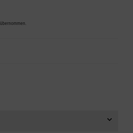
se übernommen.
ss die Abrechnungsunterlagen spätestens zu Kursbeginn
aft oder Unfallkasse.