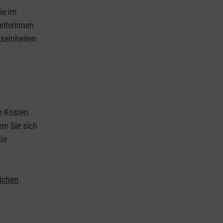
ie im
eiterinnen
tseinheiten.
ie Kosten
rn Sie sich
ie
lichen