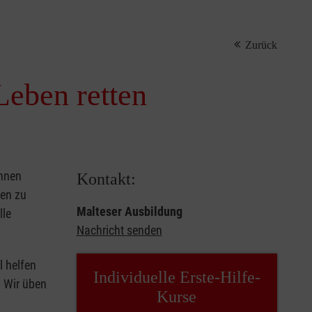
Zurück
Leben retten
önnen
Kontakt:
sen zu
Malteser Ausbildung
lle
Nachricht senden
l helfen
Individuelle Erste-Hilfe-
. Wir üben
Kurse