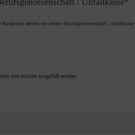
Berufsgenossenschaft / Unfallkasse
*
ine Kurskosten werden von meiner Berufsgenossenschaft / Unfallkas
fsgenossenschaft / Unfallkasse nutzen, beachten Sie bitte, da
felder und müssen ausgefüllt werden.
ng der vollen Kursgebühr als Selbstzahler.
me erhalten Sie bei der für Sie zuständigen Berufsgenossensch