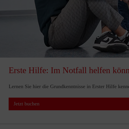
Erste Hilfe: Im Notfall helfen kön
Lernen Sie hier die Grundkenntnisse in Erster Hilfe ken
Jetzt buchen