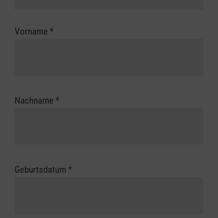
Kostenübernahme erhalten Sie bei der für Sie
zuständigen Berufsgenossenschaft oder
Vorname
*
Unfallkasse.
Nachname
*
Geburtsdatum
*