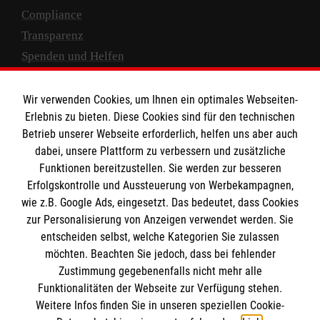
Compliance
Transparenz
Spenden und Helfen
Spendenkonto
Wir verwenden Cookies, um Ihnen ein optimales Webseiten-
Empfänger: Malteser Hilfsdienst e.V.
Erlebnis zu bieten. Diese Cookies sind für den technischen
Betrieb unserer Webseite erforderlich, helfen uns aber auch
IBAN: DE10 3706 0120 1201 2000 12
dabei, unsere Plattform zu verbessern und zusätzliche
BIC: GENODED 1PA7
Funktionen bereitzustellen. Sie werden zur besseren
Erfolgskontrolle und Aussteuerung von Werbekampagnen,
wie z.B. Google Ads, eingesetzt. Das bedeutet, dass Cookies
zur Personalisierung von Anzeigen verwendet werden. Sie
entscheiden selbst, welche Kategorien Sie zulassen
möchten. Beachten Sie jedoch, dass bei fehlender
Zustimmung gegebenenfalls nicht mehr alle
Funktionalitäten der Webseite zur Verfügung stehen.
Weitere Infos finden Sie in unseren speziellen Cookie-
Newsletter abonnieren