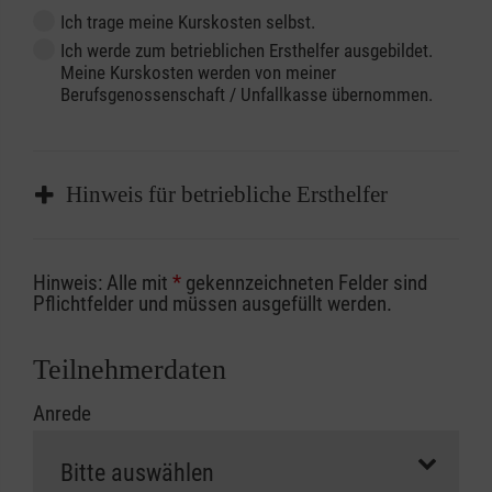
Ich trage meine Kurskosten selbst.
Ich werde zum betrieblichen Ersthelfer ausgebildet.
Meine Kurskosten werden von meiner
Berufsgenossenschaft / Unfallkasse übernommen.
Hinweis für betriebliche Ersthelfer
Sofern Sie ein Kostenübernahmeverfahren
Hinweis: Alle mit
*
gekennzeichneten Felder sind
Ihrer Berufsgenossenschaft / Unfallkasse
Pflichtfelder und müssen ausgefüllt werden.
nutzen, beachten Sie bitte, dass die
Abrechnungsunterlagen spätestens zu
Teilnehmerdaten
Kursbeginn vorliegen müssen. Andernfalls
Anrede
erfolgt eine Abrechnung der vollen Kursgebühr
als Selbstzahler.
Die notwendigen Formulare für die