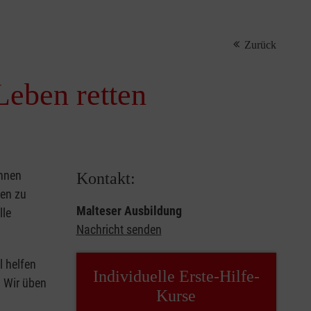
Zurück
Leben retten
önnen
Kontakt:
sen zu
Malteser Ausbildung
lle
Nachricht senden
l helfen
Individuelle Erste-Hilfe-
. Wir üben
Kurse