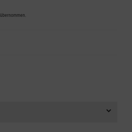
se übernommen.
ss die Abrechnungsunterlagen spätestens zu Kursbeginn
aft oder Unfallkasse.