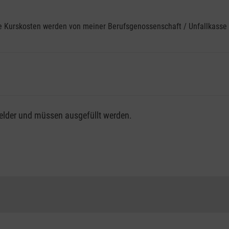
ine Kurskosten werden von meiner Berufsgenossenschaft / Unfallkas
fsgenossenschaft / Unfallkasse nutzen, beachten Sie bitte, da
felder und müssen ausgefüllt werden.
ng der vollen Kursgebühr als Selbstzahler.
me erhalten Sie bei der für Sie zuständigen Berufsgenossensch