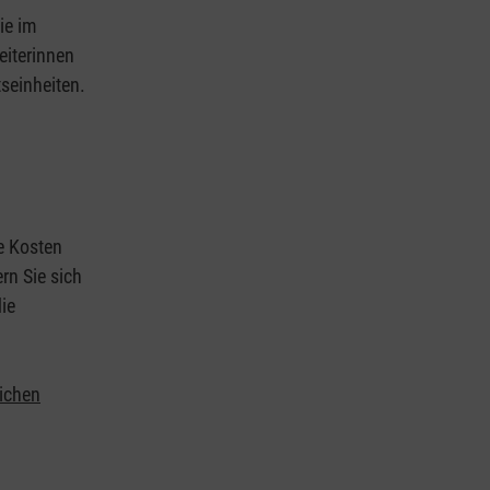
ie im
eiterinnen
tseinheiten.
ie Kosten
rn Sie sich
ie
lichen