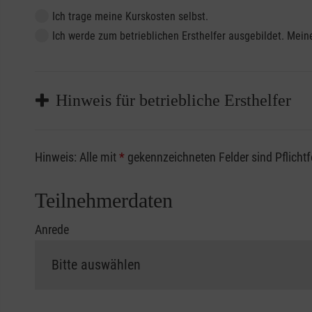
Ich trage meine Kurskosten selbst.
Ich werde zum betrieblichen Ersthelfer ausgebildet. Me
Hinweis für betriebliche Ersthelfer
Sofern Sie ein Kostenübernahmeverfahren Ihrer Beru
Hinweis: Alle mit
*
gekennzeichneten Felder sind Pflicht
vorliegen müssen. Andernfalls erfolgt eine Abrechnu
Die notwendigen Formulare für die Kostenübernah
Teilnehmerdaten
Anrede