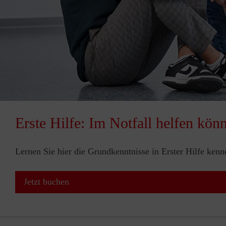
Erste Hilfe: Im Notfall helfen kön
Lernen Sie hier die Grundkenntnisse in Erster Hilfe ken
Jetzt buchen