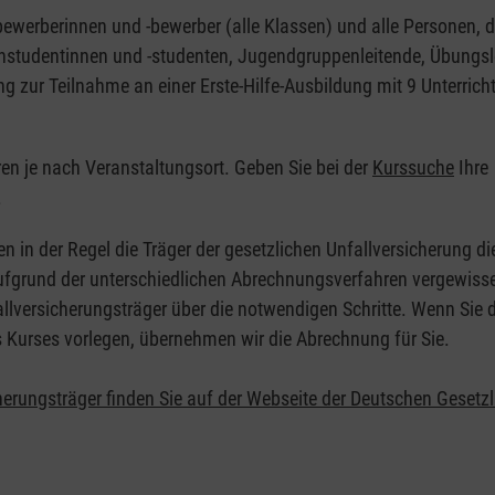
nbewerberinnen und -bewerber (alle Klassen) und alle Personen, d
zinstudentinnen und -studenten, Jugendgruppenleitende, Übungsl
ng zur Teilnahme an einer Erste-Hilfe-Ausbildung mit 9 Unterrich
eren je nach Veranstaltungsort. Geben Sie bei der
Kurssuche
Ihre
.
en in der Regel die Träger der gesetzlichen Unfallversicherung d
 Aufgrund der unterschiedlichen Abrechnungsverfahren vergewisse
allversicherungsträger über die notwendigen Schritte. Wenn Sie d
s Kurses vorlegen, übernehmen wir die Abrechnung für Sie.
herungsträger finden Sie auf der Webseite der Deutschen Gesetz