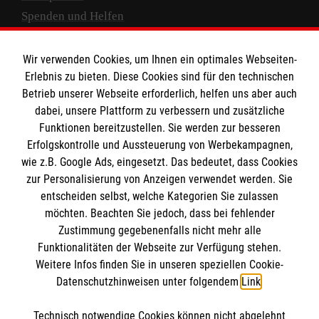
Spenden und Helfen
Spendenkonto
Wir verwenden Cookies, um Ihnen ein optimales Webseiten-
Empfänger: Malteser Hilfsdienst e.V.
Erlebnis zu bieten. Diese Cookies sind für den technischen
Betrieb unserer Webseite erforderlich, helfen uns aber auch
IBAN: DE10 3706 0120 1201 2000 12
dabei, unsere Plattform zu verbessern und zusätzliche
BIC: GENODED 1PA7
Funktionen bereitzustellen. Sie werden zur besseren
Erfolgskontrolle und Aussteuerung von Werbekampagnen,
wie z.B. Google Ads, eingesetzt. Das bedeutet, dass Cookies
zur Personalisierung von Anzeigen verwendet werden. Sie
entscheiden selbst, welche Kategorien Sie zulassen
möchten. Beachten Sie jedoch, dass bei fehlender
Zustimmung gegebenenfalls nicht mehr alle
Funktionalitäten der Webseite zur Verfügung stehen.
Weitere Infos finden Sie in unseren speziellen Cookie-
Newsletter abonnieren
Datenschutzhinweisen unter folgendem
Link
.
Technisch notwendige Cookies können nicht abgelehnt
Cookies verwalten
|
AGB
|
Impressum
|
Datenschutz
|