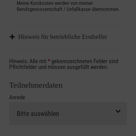
Meine Kurskosten werden von meiner
Berufsgenossenschaft / Unfallkasse übernommen.
Hinweis für betriebliche Ersthelfer
Sofern Sie ein Kostenübernahmeverfahren
Hinweis: Alle mit
*
gekennzeichneten Felder sind
Ihrer Berufsgenossenschaft / Unfallkasse
Pflichtfelder und müssen ausgefüllt werden.
nutzen, beachten Sie bitte, dass die
Abrechnungsunterlagen spätestens zu
Teilnehmerdaten
Kursbeginn vorliegen müssen. Andernfalls
Anrede
erfolgt eine Abrechnung der vollen Kursgebühr
als Selbstzahler.
Die notwendigen Formulare für die
Kostenübernahme erhalten Sie bei der für Sie
zuständigen Berufsgenossenschaft oder