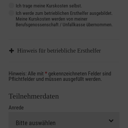
Ich trage meine Kurskosten selbst.
Ich werde zum betrieblichen Ersthelfer ausgebildet.
Meine Kurskosten werden von meiner
Berufsgenossenschaft / Unfallkasse übernommen.
Hinweis für betriebliche Ersthelfer
Sofern Sie ein Kostenübernahmeverfahren
Hinweis: Alle mit
*
gekennzeichneten Felder sind
Ihrer Berufsgenossenschaft / Unfallkasse
Pflichtfelder und müssen ausgefüllt werden.
nutzen, beachten Sie bitte, dass die
Abrechnungsunterlagen spätestens zu
Teilnehmerdaten
Kursbeginn vorliegen müssen. Andernfalls
Anrede
erfolgt eine Abrechnung der vollen Kursgebühr
als Selbstzahler.
Die notwendigen Formulare für die