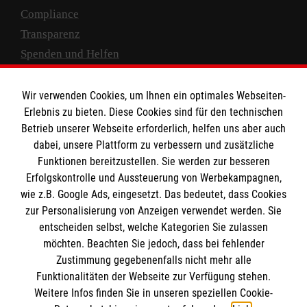
Compliance
Transparenz
Spenden und Helfen
Spendenkonto
Wir verwenden Cookies, um Ihnen ein optimales Webseiten-
Empfänger: Malteser Hilfsdienst e.V.
Erlebnis zu bieten. Diese Cookies sind für den technischen
Betrieb unserer Webseite erforderlich, helfen uns aber auch
IBAN: DE10 3706 0120 1201 2000 12
dabei, unsere Plattform zu verbessern und zusätzliche
BIC: GENODED 1PA7
Funktionen bereitzustellen. Sie werden zur besseren
Erfolgskontrolle und Aussteuerung von Werbekampagnen,
wie z.B. Google Ads, eingesetzt. Das bedeutet, dass Cookies
zur Personalisierung von Anzeigen verwendet werden. Sie
entscheiden selbst, welche Kategorien Sie zulassen
möchten. Beachten Sie jedoch, dass bei fehlender
Zustimmung gegebenenfalls nicht mehr alle
Funktionalitäten der Webseite zur Verfügung stehen.
Weitere Infos finden Sie in unseren speziellen Cookie-
Newsletter abonnieren