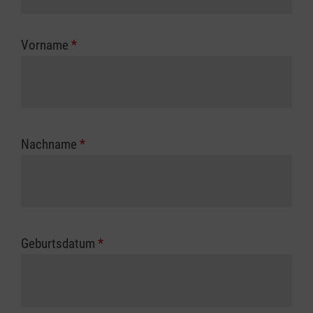
Kostenübernahme erhalten Sie bei der für Sie
zuständigen Berufsgenossenschaft oder
Vorname
*
Unfallkasse.
Nachname
*
Geburtsdatum
*