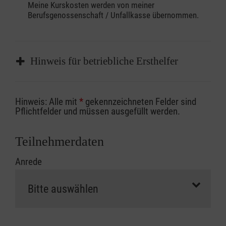
Meine Kurskosten werden von meiner
Berufsgenossenschaft / Unfallkasse übernommen.
Hinweis für betriebliche Ersthelfer
Sofern Sie ein Kostenübernahmeverfahren
Hinweis: Alle mit
*
gekennzeichneten Felder sind
Ihrer Berufsgenossenschaft / Unfallkasse
Pflichtfelder und müssen ausgefüllt werden.
nutzen, beachten Sie bitte, dass die
Abrechnungsunterlagen spätestens zu
Teilnehmerdaten
Kursbeginn vorliegen müssen. Andernfalls
Anrede
erfolgt eine Abrechnung der vollen Kursgebühr
als Selbstzahler.
Die notwendigen Formulare für die
Kostenübernahme erhalten Sie bei der für Sie
zuständigen Berufsgenossenschaft oder