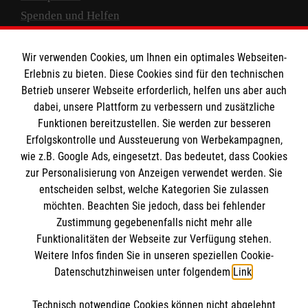
Spenden und Helfen
Spendenkonto
Wir verwenden Cookies, um Ihnen ein optimales Webseiten-
Empfänger: Malteser Hilfsdienst e.V.
Erlebnis zu bieten. Diese Cookies sind für den technischen
Betrieb unserer Webseite erforderlich, helfen uns aber auch
IBAN: DE10 3706 0120 1201 2000 12
dabei, unsere Plattform zu verbessern und zusätzliche
BIC: GENODED 1PA7
Funktionen bereitzustellen. Sie werden zur besseren
Erfolgskontrolle und Aussteuerung von Werbekampagnen,
wie z.B. Google Ads, eingesetzt. Das bedeutet, dass Cookies
zur Personalisierung von Anzeigen verwendet werden. Sie
entscheiden selbst, welche Kategorien Sie zulassen
möchten. Beachten Sie jedoch, dass bei fehlender
Zustimmung gegebenenfalls nicht mehr alle
Funktionalitäten der Webseite zur Verfügung stehen.
Weitere Infos finden Sie in unseren speziellen Cookie-
Newsletter abonnieren
Datenschutzhinweisen unter folgendem
Link
.
Technisch notwendige Cookies können nicht abgelehnt
Cookies verwalten
|
AGB
|
Impressum
|
Datenschutz
|