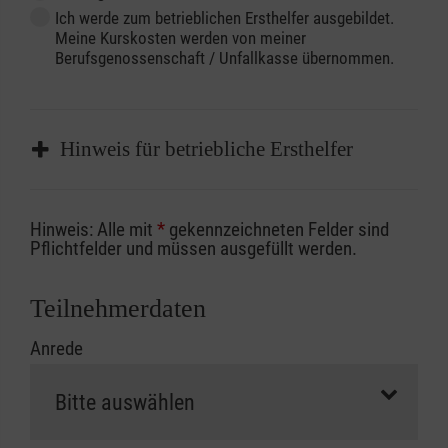
Ich werde zum betrieblichen Ersthelfer ausgebildet.
Meine Kurskosten werden von meiner
Berufsgenossenschaft / Unfallkasse übernommen.
Hinweis für betriebliche Ersthelfer
Sofern Sie ein Kostenübernahmeverfahren
Hinweis: Alle mit
*
gekennzeichneten Felder sind
Ihrer Berufsgenossenschaft / Unfallkasse
Pflichtfelder und müssen ausgefüllt werden.
nutzen, beachten Sie bitte, dass die
Abrechnungsunterlagen spätestens zu
Teilnehmerdaten
Kursbeginn vorliegen müssen. Andernfalls
Anrede
erfolgt eine Abrechnung der vollen Kursgebühr
als Selbstzahler.
Die notwendigen Formulare für die
Kostenübernahme erhalten Sie bei der für Sie