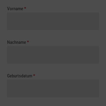
zuständigen Berufsgenossenschaft oder
Vorname
*
Unfallkasse.
Nachname
*
Geburtsdatum
*