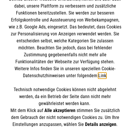
dabei, unsere Plattform zu verbessern und zusätzliche
BIC: GENODED 1PA7
Funktionen bereitzustellen. Sie werden zur besseren
Erfolgskontrolle und Aussteuerung von Werbekampagnen,
wie z.B. Google Ads, eingesetzt. Das bedeutet, dass Cookies
zur Personalisierung von Anzeigen verwendet werden. Sie
entscheiden selbst, welche Kategorien Sie zulassen
möchten. Beachten Sie jedoch, dass bei fehlender
Zustimmung gegebenenfalls nicht mehr alle
Funktionalitäten der Webseite zur Verfügung stehen.
Weitere Infos finden Sie in unseren speziellen Cookie-
Newsletter abonnieren
Datenschutzhinweisen unter folgendem
Link
.
Technisch notwendige Cookies können nicht abgelehnt
Cookies verwalten
|
AGB
|
Impressum
|
Datenschutz
|
werden, da ein Betrieb der Seite dann nicht mehr
Barrierefreiheit
|
Kontakt
|
Sharepoint
|
Mediathek
gewährleistet werden kann.
Mit dem Klick auf
Alle akzeptieren
stimmen Sie zusätzlich
dem Gebrauch der nicht notwendigen Cookies zu. Um Ihre
Einstellungen anzupassen, wählen Sie
Details anzeigen
.