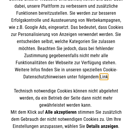
dabei, unsere Plattform zu verbessern und zusätzliche
BIC: GENODED 1PA7
Funktionen bereitzustellen. Sie werden zur besseren
Erfolgskontrolle und Aussteuerung von Werbekampagnen,
wie z.B. Google Ads, eingesetzt. Das bedeutet, dass Cookies
zur Personalisierung von Anzeigen verwendet werden. Sie
entscheiden selbst, welche Kategorien Sie zulassen
möchten. Beachten Sie jedoch, dass bei fehlender
Zustimmung gegebenenfalls nicht mehr alle
Funktionalitäten der Webseite zur Verfügung stehen.
Weitere Infos finden Sie in unseren speziellen Cookie-
Newsletter abonnieren
Datenschutzhinweisen unter folgendem
Link
.
Technisch notwendige Cookies können nicht abgelehnt
Cookies verwalten
|
AGB
|
Impressum
|
Datenschutz
|
werden, da ein Betrieb der Seite dann nicht mehr
Barrierefreiheit
|
Kontakt
|
Sharepoint
|
Mediathek
gewährleistet werden kann.
Mit dem Klick auf
Alle akzeptieren
stimmen Sie zusätzlich
dem Gebrauch der nicht notwendigen Cookies zu. Um Ihre
Einstellungen anzupassen, wählen Sie
Details anzeigen
.