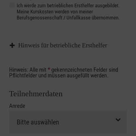
Ich werde zum betrieblichen Ersthelfer ausgebildet.
Meine Kurskosten werden von meiner
Berufsgenossenschaft / Unfallkasse übernommen.
Hinweis für betriebliche Ersthelfer
Sofern Sie ein Kostenübernahmeverfahren
Hinweis: Alle mit
*
gekennzeichneten Felder sind
Ihrer Berufsgenossenschaft / Unfallkasse
Pflichtfelder und müssen ausgefüllt werden.
nutzen, beachten Sie bitte, dass die
Abrechnungsunterlagen spätestens zu
Teilnehmerdaten
Kursbeginn vorliegen müssen. Andernfalls
Anrede
erfolgt eine Abrechnung der vollen Kursgebühr
als Selbstzahler.
Die notwendigen Formulare für die
Kostenübernahme erhalten Sie bei der für Sie