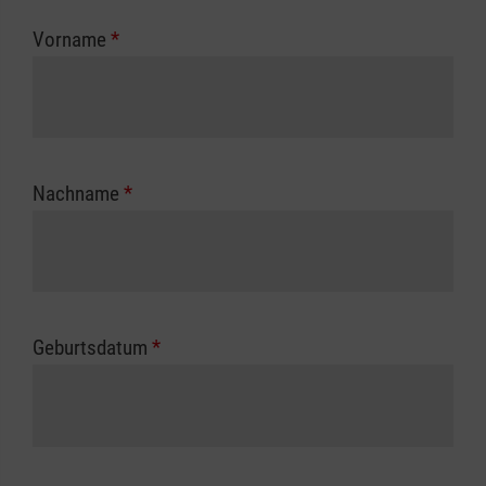
zuständigen Berufsgenossenschaft oder
Vorname
*
Unfallkasse.
Nachname
*
Geburtsdatum
*