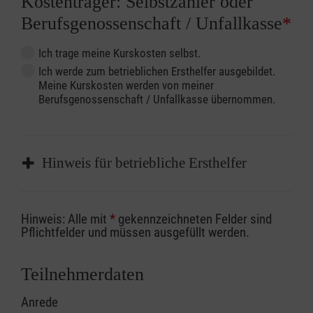
Kostenträger: Selbstzahler oder
Berufsgenossenschaft / Unfallkasse
*
Ich trage meine Kurskosten selbst.
Ich werde zum betrieblichen Ersthelfer ausgebildet.
Meine Kurskosten werden von meiner
Berufsgenossenschaft / Unfallkasse übernommen.
Hinweis für betriebliche Ersthelfer
Sofern Sie ein Kostenübernahmeverfahren
Hinweis: Alle mit
*
gekennzeichneten Felder sind
Ihrer Berufsgenossenschaft / Unfallkasse
Pflichtfelder und müssen ausgefüllt werden.
nutzen, beachten Sie bitte, dass die
Abrechnungsunterlagen spätestens zu
Teilnehmerdaten
Kursbeginn vorliegen müssen. Andernfalls
Anrede
erfolgt eine Abrechnung der vollen Kursgebühr