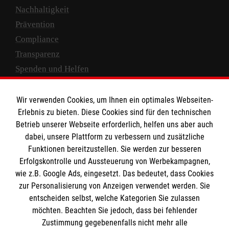
Nachhaltigkeit
Prävention
Compliance
Transparenz
Spenden und Helfen
Spendenkonto
Wir verwenden Cookies, um Ihnen ein optimales Webseiten-
Empfänger: Malteser Hilfsdienst e.V.
Erlebnis zu bieten. Diese Cookies sind für den technischen
Betrieb unserer Webseite erforderlich, helfen uns aber auch
IBAN: DE10 3706 0120 1201 2000 12
dabei, unsere Plattform zu verbessern und zusätzliche
BIC: GENODED 1PA7
Funktionen bereitzustellen. Sie werden zur besseren
Erfolgskontrolle und Aussteuerung von Werbekampagnen,
wie z.B. Google Ads, eingesetzt. Das bedeutet, dass Cookies
zur Personalisierung von Anzeigen verwendet werden. Sie
entscheiden selbst, welche Kategorien Sie zulassen
möchten. Beachten Sie jedoch, dass bei fehlender
Zustimmung gegebenenfalls nicht mehr alle