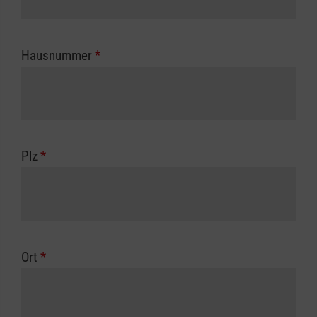
Hausnummer
*
Plz
*
Ort
*