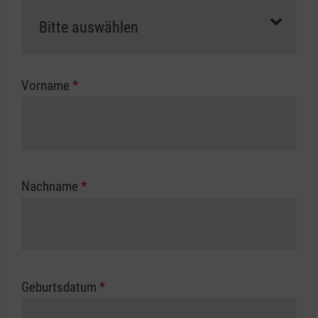
als Selbstzahler.
Die notwendigen Formulare für die
Kostenübernahme erhalten Sie bei der für Sie
zuständigen Berufsgenossenschaft oder
Vorname
*
Unfallkasse.
Nachname
*
Geburtsdatum
*