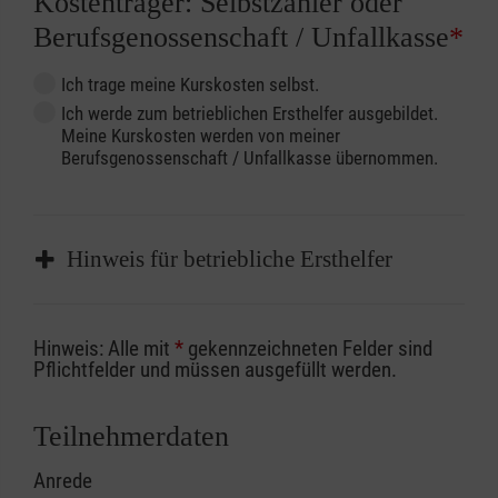
Kostenträger: Selbstzahler oder
Berufsgenossenschaft / Unfallkasse
*
Ich trage meine Kurskosten selbst.
Ich werde zum betrieblichen Ersthelfer ausgebildet.
Meine Kurskosten werden von meiner
Berufsgenossenschaft / Unfallkasse übernommen.
Hinweis für betriebliche Ersthelfer
Sofern Sie ein Kostenübernahmeverfahren
Hinweis: Alle mit
*
gekennzeichneten Felder sind
Ihrer Berufsgenossenschaft / Unfallkasse
Pflichtfelder und müssen ausgefüllt werden.
nutzen, beachten Sie bitte, dass die
Abrechnungsunterlagen spätestens zu
Teilnehmerdaten
Kursbeginn vorliegen müssen. Andernfalls
Anrede
erfolgt eine Abrechnung der vollen Kursgebühr