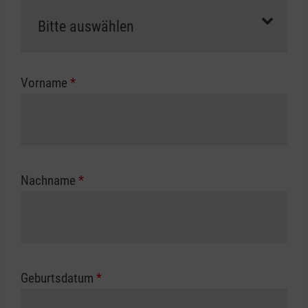
als Selbstzahler.
Die notwendigen Formulare für die
Kostenübernahme erhalten Sie bei der für Sie
zuständigen Berufsgenossenschaft oder
Vorname
*
Unfallkasse.
Nachname
*
Geburtsdatum
*