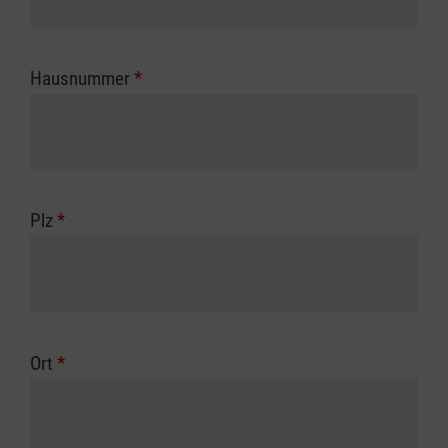
Hausnummer
*
Plz
*
Ort
*