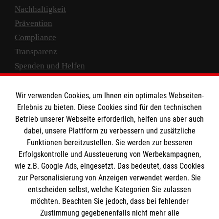
Nachhaltigkeit
Prävention
Compliance
Transparenz
Spenden und Helfen
Spendenkonto
Wir verwenden Cookies, um Ihnen ein optimales Webseiten-
Empfänger: Malteser Hilfsdienst e.V.
Erlebnis zu bieten. Diese Cookies sind für den technischen
Betrieb unserer Webseite erforderlich, helfen uns aber auch
IBAN: DE10 3706 0120 1201 2000 12
dabei, unsere Plattform zu verbessern und zusätzliche
BIC: GENODED 1PA7
Funktionen bereitzustellen. Sie werden zur besseren
Erfolgskontrolle und Aussteuerung von Werbekampagnen,
wie z.B. Google Ads, eingesetzt. Das bedeutet, dass Cookies
zur Personalisierung von Anzeigen verwendet werden. Sie
entscheiden selbst, welche Kategorien Sie zulassen
möchten. Beachten Sie jedoch, dass bei fehlender
Zustimmung gegebenenfalls nicht mehr alle