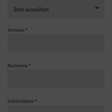
als Selbstzahler.
Die notwendigen Formulare für die
Kostenübernahme erhalten Sie bei der für Sie
zuständigen Berufsgenossenschaft oder
Vorname
*
Unfallkasse.
Nachname
*
Geburtsdatum
*