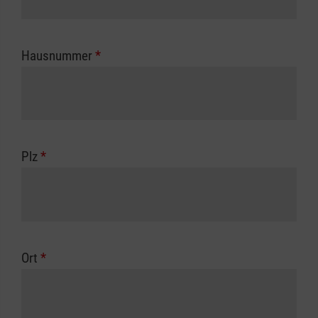
Hausnummer
*
Plz
*
Ort
*