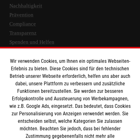
Nachhaltigkeit
Prävention
Compliance
Transparenz
Spenden und Helfen
Spendenkonto
Wir verwenden Cookies, um Ihnen ein optimales Webseiten-
Empfänger: Malteser Hilfsdienst e.V.
Erlebnis zu bieten. Diese Cookies sind für den technischen
Betrieb unserer Webseite erforderlich, helfen uns aber auch
IBAN: DE10 3706 0120 1201 2000 12
dabei, unsere Plattform zu verbessern und zusätzliche
BIC: GENODED 1PA7
Funktionen bereitzustellen. Sie werden zur besseren
Erfolgskontrolle und Aussteuerung von Werbekampagnen,
wie z.B. Google Ads, eingesetzt. Das bedeutet, dass Cookies
zur Personalisierung von Anzeigen verwendet werden. Sie
entscheiden selbst, welche Kategorien Sie zulassen
möchten. Beachten Sie jedoch, dass bei fehlender
Zustimmung gegebenenfalls nicht mehr alle