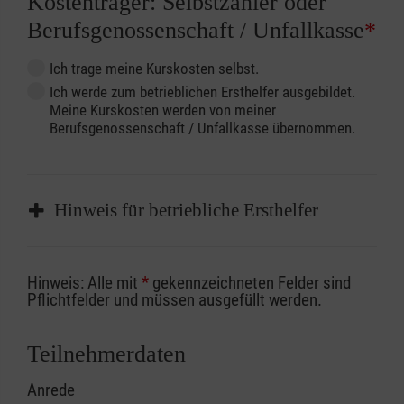
Kostenträger: Selbstzahler oder
Berufsgenossenschaft / Unfallkasse
*
Ich trage meine Kurskosten selbst.
Ich werde zum betrieblichen Ersthelfer ausgebildet.
Meine Kurskosten werden von meiner
Berufsgenossenschaft / Unfallkasse übernommen.
Hinweis für betriebliche Ersthelfer
Sofern Sie ein Kostenübernahmeverfahren
Hinweis: Alle mit
*
gekennzeichneten Felder sind
Ihrer Berufsgenossenschaft / Unfallkasse
Pflichtfelder und müssen ausgefüllt werden.
nutzen, beachten Sie bitte, dass die
Abrechnungsunterlagen spätestens zu
Teilnehmerdaten
Kursbeginn vorliegen müssen. Andernfalls
Anrede
erfolgt eine Abrechnung der vollen Kursgebühr