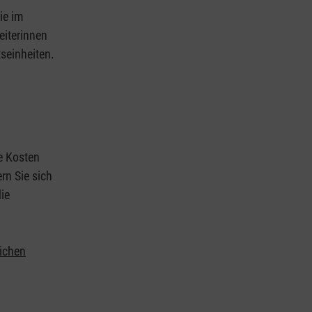
ie im
eiterinnen
tseinheiten.
ie Kosten
rn Sie sich
ie
lichen