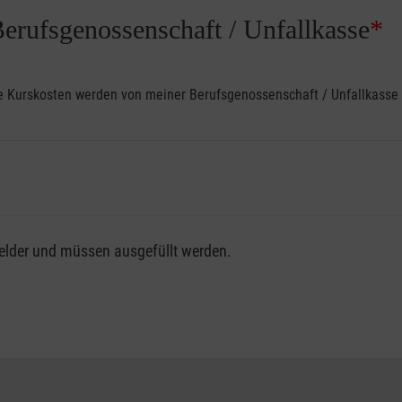
Berufsgenossenschaft / Unfallkasse
*
ine Kurskosten werden von meiner Berufsgenossenschaft / Unfallkas
fsgenossenschaft / Unfallkasse nutzen, beachten Sie bitte, da
felder und müssen ausgefüllt werden.
ng der vollen Kursgebühr als Selbstzahler.
me erhalten Sie bei der für Sie zuständigen Berufsgenossensch