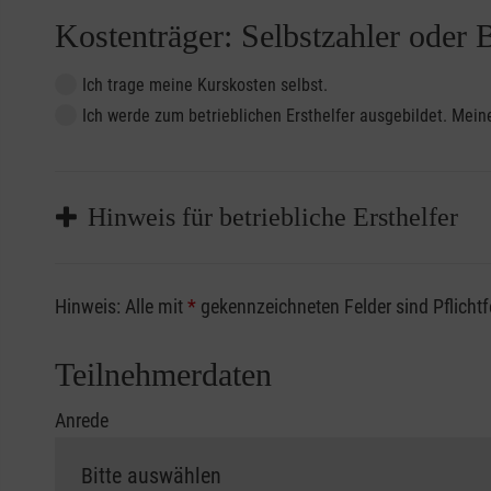
Kostenträger: Selbstzahler oder 
Ich trage meine Kurskosten selbst.
Ich werde zum betrieblichen Ersthelfer ausgebildet. Me
Hinweis für betriebliche Ersthelfer
Sofern Sie ein Kostenübernahmeverfahren Ihrer Beru
Hinweis: Alle mit
*
gekennzeichneten Felder sind Pflicht
vorliegen müssen. Andernfalls erfolgt eine Abrechnu
Die notwendigen Formulare für die Kostenübernah
Teilnehmerdaten
Anrede