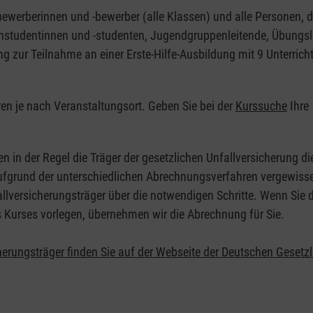
nbewerberinnen und -bewerber (alle Klassen) und alle Personen, d
zinstudentinnen und -studenten, Jugendgruppenleitende, Übungsl
ng zur Teilnahme an einer Erste-Hilfe-Ausbildung mit 9 Unterrich
eren je nach Veranstaltungsort. Geben Sie bei der
Kurssuche
Ihre
.
en in der Regel die Träger der gesetzlichen Unfallversicherung d
 Aufgrund der unterschiedlichen Abrechnungsverfahren vergewisse
allversicherungsträger über die notwendigen Schritte. Wenn Sie d
s Kurses vorlegen, übernehmen wir die Abrechnung für Sie.
herungsträger finden Sie auf der Webseite der Deutschen Gesetz