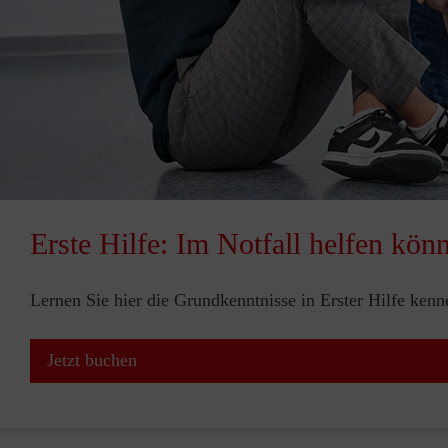
Erste Hilfe: Im Notfall helfen kön
Lernen Sie hier die Grundkenntnisse in Erster Hilfe ken
Jetzt buchen