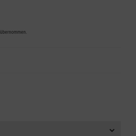
se übernommen.
ss die Abrechnungsunterlagen spätestens zu Kursbeginn
aft oder Unfallkasse.