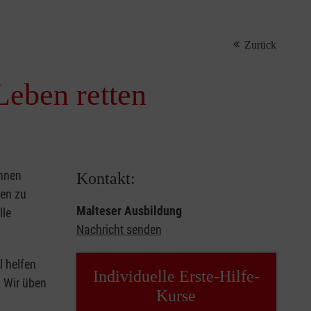
Zurück
Leben retten
önnen
Kontakt:
sen zu
Malteser Ausbildung
lle
Nachricht senden
l helfen
Individuelle Erste-Hilfe-
. Wir üben
Kurse