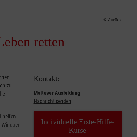
Zurück
Leben retten
önnen
Kontakt:
sen zu
Malteser Ausbildung
lle
Nachricht senden
l helfen
Individuelle Erste-Hilfe-
. Wir üben
Kurse