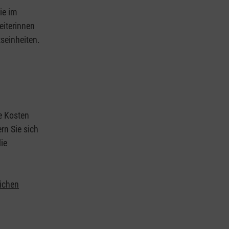
ie im
eiterinnen
tseinheiten.
ie Kosten
rn Sie sich
ie
lichen