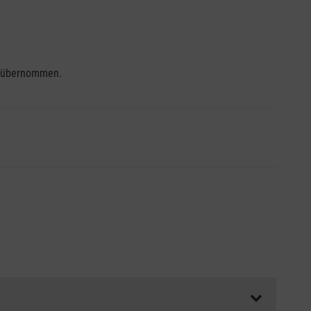
se übernommen.
ss die Abrechnungsunterlagen spätestens zu Kursbeginn
aft oder Unfallkasse.