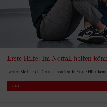
Erste Hilfe: Im Notfall helfen kön
Lernen Sie hier die Grundkenntnisse in Erster Hilfe ken
Jetzt buchen