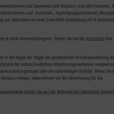
nbewerberinnen und -bewerber (alle Klassen) und alle Personen, d
zinstudentinnen und -studenten, Jugendgruppenleitende, Übungsl
ng zur Teilnahme an einer Erste-Hilfe-Ausbildung mit 9 Unterrich
eren je nach Veranstaltungsort. Geben Sie bei der
Kurssuche
Ihre
.
en in der Regel die Träger der gesetzlichen Unfallversicherung d
 Aufgrund der unterschiedlichen Abrechnungsverfahren vergewisse
allversicherungsträger über die notwendigen Schritte. Wenn Sie d
s Kurses vorlegen, übernehmen wir die Abrechnung für Sie.
herungsträger finden Sie auf der Webseite der Deutschen Gesetz