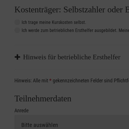
Kostenträger: Selbstzahler oder 
Ich trage meine Kurskosten selbst.
Ich werde zum betrieblichen Ersthelfer ausgebildet. Me
Hinweis für betriebliche Ersthelfer
Sofern Sie ein Kostenübernahmeverfahren Ihrer Beru
Hinweis: Alle mit
*
gekennzeichneten Felder sind Pflicht
vorliegen müssen. Andernfalls erfolgt eine Abrechnu
Die notwendigen Formulare für die Kostenübernah
Teilnehmerdaten
Anrede