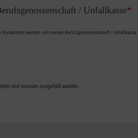
Berufsgenossenschaft / Unfallkasse
*
ine Kurskosten werden von meiner Berufsgenossenschaft / Unfallkas
fsgenossenschaft / Unfallkasse nutzen, beachten Sie bitte, da
felder und müssen ausgefüllt werden.
ng der vollen Kursgebühr als Selbstzahler.
me erhalten Sie bei der für Sie zuständigen Berufsgenossensch