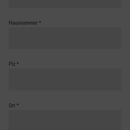
Hausnummer
*
Plz
*
Ort
*