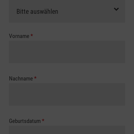
als Selbstzahler.
Die notwendigen Formulare für die
Kostenübernahme erhalten Sie bei der für Sie
zuständigen Berufsgenossenschaft oder
Vorname
*
Unfallkasse.
Nachname
*
Geburtsdatum
*