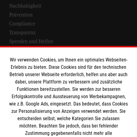
Nachhaltigkeit
Prävention
Compliance
Transparenz
Spenden und Helfen
Spendenkonto
Wir verwenden Cookies, um Ihnen ein optimales Webseiten-
Empfänger: Malteser Hilfsdienst e.V.
Erlebnis zu bieten. Diese Cookies sind für den technischen
Betrieb unserer Webseite erforderlich, helfen uns aber auch
IBAN: DE10 3706 0120 1201 2000 12
dabei, unsere Plattform zu verbessern und zusätzliche
BIC: GENODED 1PA7
Funktionen bereitzustellen. Sie werden zur besseren
Erfolgskontrolle und Aussteuerung von Werbekampagnen,
wie z.B. Google Ads, eingesetzt. Das bedeutet, dass Cookies
zur Personalisierung von Anzeigen verwendet werden. Sie
entscheiden selbst, welche Kategorien Sie zulassen
möchten. Beachten Sie jedoch, dass bei fehlender
Zustimmung gegebenenfalls nicht mehr alle