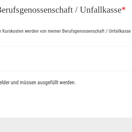
Berufsgenossenschaft / Unfallkasse
*
ine Kurskosten werden von meiner Berufsgenossenschaft / Unfallkas
fsgenossenschaft / Unfallkasse nutzen, beachten Sie bitte, da
felder und müssen ausgefüllt werden.
ng der vollen Kursgebühr als Selbstzahler.
me erhalten Sie bei der für Sie zuständigen Berufsgenossensch