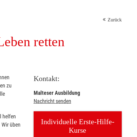
Zurück
Leben retten
önnen
Kontakt:
sen zu
Malteser Ausbildung
lle
Nachricht senden
l helfen
Individuelle Erste-Hilfe-
. Wir üben
Kurse