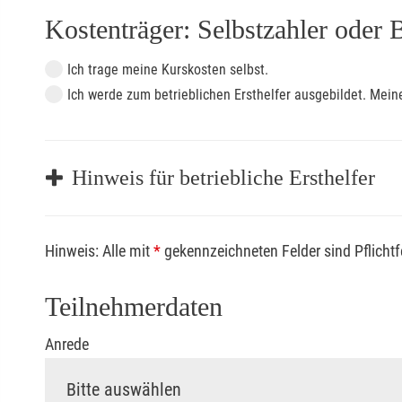
Kostenträger: Selbstzahler oder 
Ich trage meine Kurskosten selbst.
Ich werde zum betrieblichen Ersthelfer ausgebildet. Me
Hinweis für betriebliche Ersthelfer
Sofern Sie ein Kostenübernahmeverfahren Ihrer Beru
Hinweis: Alle mit
*
gekennzeichneten Felder sind Pflicht
vorliegen müssen. Andernfalls erfolgt eine Abrechnu
Die notwendigen Formulare für die Kostenübernah
Teilnehmerdaten
Anrede