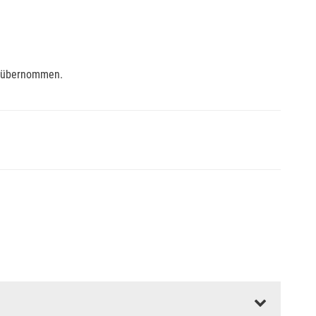
se übernommen.
ss die Abrechnungsunterlagen spätestens zu Kursbeginn
aft oder Unfallkasse.