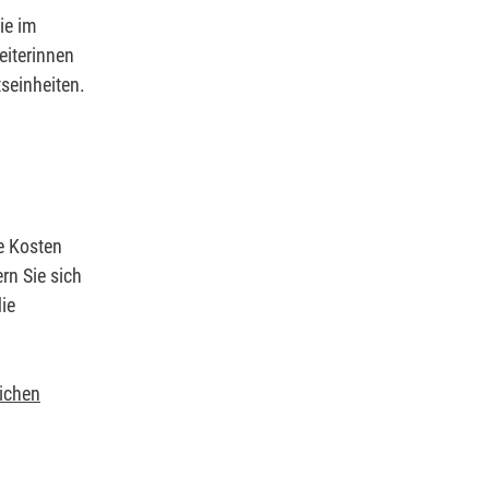
ie im
eiterinnen
tseinheiten.
ie Kosten
rn Sie sich
ie
lichen