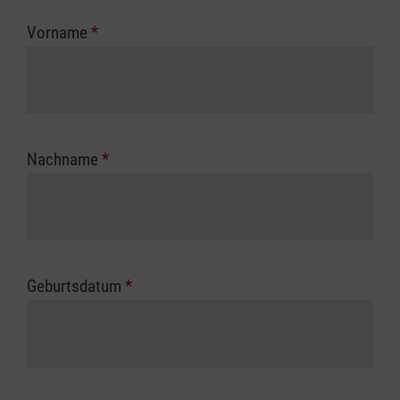
zuständigen Berufsgenossenschaft oder
Vorname
*
Unfallkasse.
Nachname
*
Geburtsdatum
*