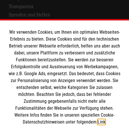
Transparenz
Spenden und Helfen
Spendenkonto
Wir verwenden Cookies, um Ihnen ein optimales Webseiten-
Empfänger: Malteser Hilfsdienst e.V.
Erlebnis zu bieten. Diese Cookies sind für den technischen
Betrieb unserer Webseite erforderlich, helfen uns aber auch
IBAN: DE10 3706 0120 1201 2000 12
dabei, unsere Plattform zu verbessern und zusätzliche
BIC: GENODED 1PA7
Funktionen bereitzustellen. Sie werden zur besseren
Erfolgskontrolle und Aussteuerung von Werbekampagnen,
wie z.B. Google Ads, eingesetzt. Das bedeutet, dass Cookies
zur Personalisierung von Anzeigen verwendet werden. Sie
entscheiden selbst, welche Kategorien Sie zulassen
möchten. Beachten Sie jedoch, dass bei fehlender
Zustimmung gegebenenfalls nicht mehr alle
Funktionalitäten der Webseite zur Verfügung stehen.
Weitere Infos finden Sie in unseren speziellen Cookie-
Newsletter abonnieren
Datenschutzhinweisen unter folgendem
Link
.