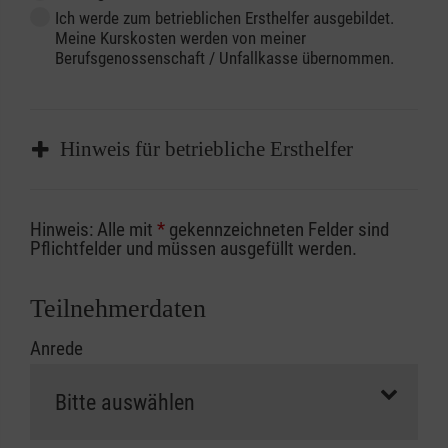
Ich werde zum betrieblichen Ersthelfer ausgebildet.
Meine Kurskosten werden von meiner
Berufsgenossenschaft / Unfallkasse übernommen.
Hinweis für betriebliche Ersthelfer
Sofern Sie ein Kostenübernahmeverfahren
Hinweis: Alle mit
*
gekennzeichneten Felder sind
Ihrer Berufsgenossenschaft / Unfallkasse
Pflichtfelder und müssen ausgefüllt werden.
nutzen, beachten Sie bitte, dass die
Abrechnungsunterlagen spätestens zu
Teilnehmerdaten
Kursbeginn vorliegen müssen. Andernfalls
Anrede
erfolgt eine Abrechnung der vollen Kursgebühr
als Selbstzahler.
Die notwendigen Formulare für die
Kostenübernahme erhalten Sie bei der für Sie