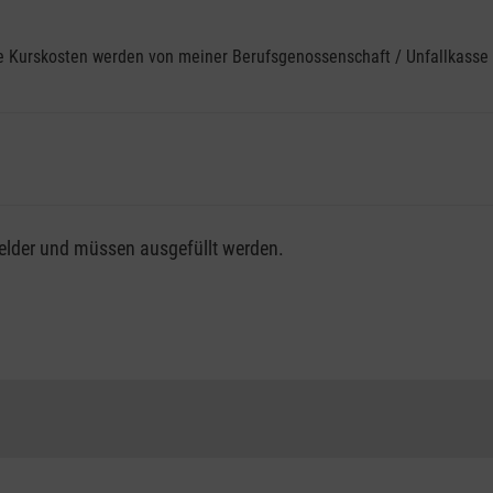
ine Kurskosten werden von meiner Berufsgenossenschaft / Unfallkas
fsgenossenschaft / Unfallkasse nutzen, beachten Sie bitte, da
felder und müssen ausgefüllt werden.
ng der vollen Kursgebühr als Selbstzahler.
me erhalten Sie bei der für Sie zuständigen Berufsgenossensch