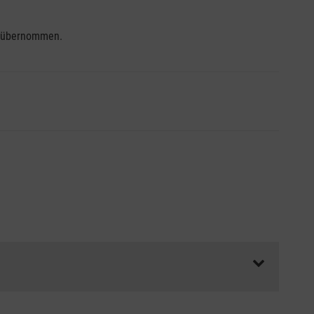
se übernommen.
ss die Abrechnungsunterlagen spätestens zu Kursbeginn
aft oder Unfallkasse.