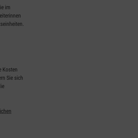
ie im
eiterinnen
tseinheiten.
ie Kosten
rn Sie sich
ie
lichen