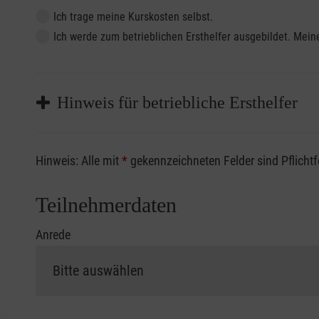
Ich trage meine Kurskosten selbst.
Ich werde zum betrieblichen Ersthelfer ausgebildet. Me
Hinweis für betriebliche Ersthelfer
Sofern Sie ein Kostenübernahmeverfahren Ihrer Beru
Hinweis: Alle mit
*
gekennzeichneten Felder sind Pflicht
vorliegen müssen. Andernfalls erfolgt eine Abrechnu
Die notwendigen Formulare für die Kostenübernah
Teilnehmerdaten
Anrede