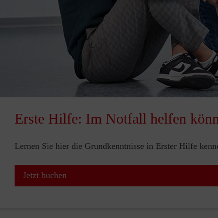
Erste Hilfe: Im Notfall helfen kön
Lernen Sie hier die Grundkenntnisse in Erster Hilfe ken
Jetzt buchen