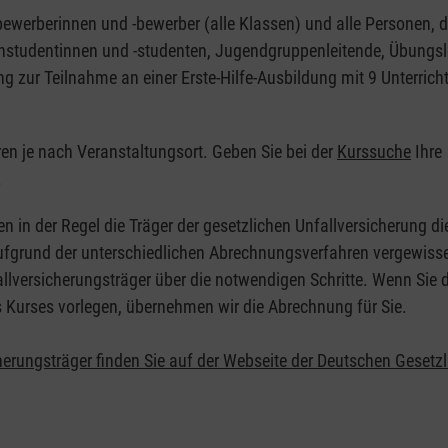
nbewerberinnen und -bewerber (alle Klassen) und alle Personen, d
zinstudentinnen und -studenten, Jugendgruppenleitende, Übungsl
ng zur Teilnahme an einer Erste-Hilfe-Ausbildung mit 9 Unterrich
eren je nach Veranstaltungsort. Geben Sie bei der
Kurssuche
Ihre
.
en in der Regel die Träger der gesetzlichen Unfallversicherung d
 Aufgrund der unterschiedlichen Abrechnungsverfahren vergewisse
allversicherungsträger über die notwendigen Schritte. Wenn Sie d
s Kurses vorlegen, übernehmen wir die Abrechnung für Sie.
herungsträger finden Sie auf der Webseite der Deutschen Gesetz