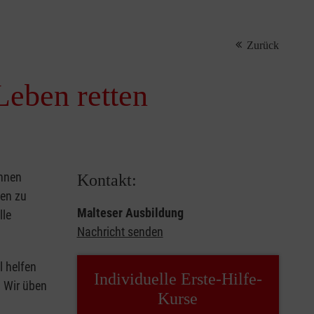
Zurück
Leben retten
önnen
Kontakt:
sen zu
Malteser Ausbildung
lle
Nachricht senden
l helfen
Individuelle Erste-Hilfe-
. Wir üben
Kurse