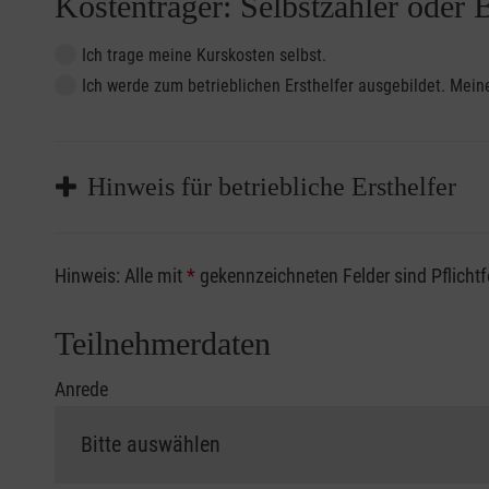
Kostenträger: Selbstzahler oder 
Ich trage meine Kurskosten selbst.
Ich werde zum betrieblichen Ersthelfer ausgebildet. Me
Hinweis für betriebliche Ersthelfer
Sofern Sie ein Kostenübernahmeverfahren Ihrer Beru
Hinweis: Alle mit
*
gekennzeichneten Felder sind Pflicht
vorliegen müssen. Andernfalls erfolgt eine Abrechnu
Die notwendigen Formulare für die Kostenübernah
Teilnehmerdaten
Anrede