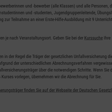
nbewerberinnen und -bewerber (alle Klassen) und alle Personen, d
zinstudentinnen und -studenten, Jugendgruppenleitende, Übungsl
ng zur Teilnahme an einer Erste-Hilfe-Ausbildung mit 9 Unterrich
eren je nach Veranstaltungsort. Geben Sie bei der
Kurssuche
Ihre
.
en in der Regel die Träger der gesetzlichen Unfallversicherung d
 Aufgrund der unterschiedlichen Abrechnungsverfahren vergewisse
allversicherungsträger über die notwendigen Schritte. Wenn Sie d
s Kurses vorlegen, übernehmen wir die Abrechnung für Sie.
herungsträger finden Sie auf der Webseite der Deutschen Gesetz