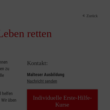
Zurück
Leben retten
önnen
Kontakt:
sen zu
Malteser Ausbildung
lle
Nachricht senden
l helfen
Individuelle Erste-Hilfe-
. Wir üben
Kurse