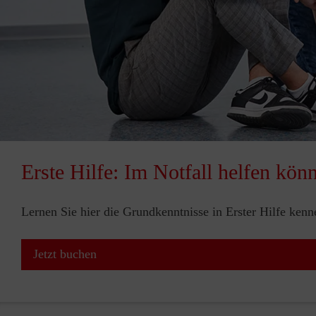
Erste Hilfe: Im Notfall helfen kön
Lernen Sie hier die Grundkenntnisse in Erster Hilfe ken
Jetzt buchen