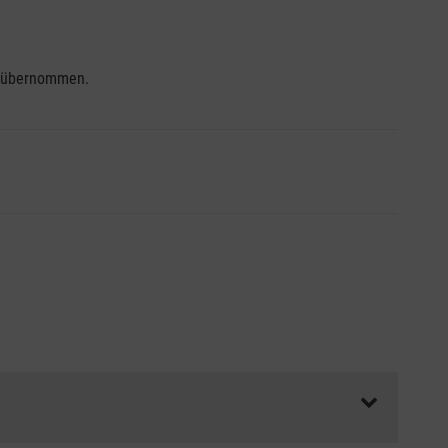
se übernommen.
ss die Abrechnungsunterlagen spätestens zu Kursbeginn
aft oder Unfallkasse.