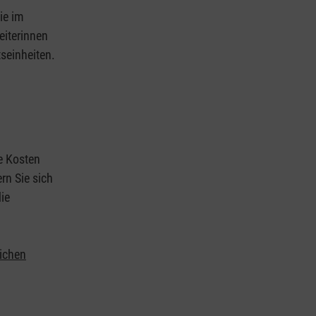
ie im
eiterinnen
tseinheiten.
ie Kosten
rn Sie sich
ie
lichen