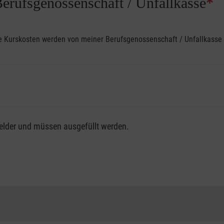
Berufsgenossenschaft / Unfallkasse
*
ine Kurskosten werden von meiner Berufsgenossenschaft / Unfallkas
fsgenossenschaft / Unfallkasse nutzen, beachten Sie bitte, da
felder und müssen ausgefüllt werden.
ng der vollen Kursgebühr als Selbstzahler.
me erhalten Sie bei der für Sie zuständigen Berufsgenossensch