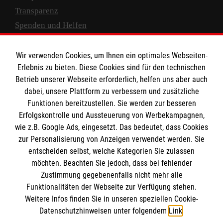
Transparenz
Spenden und Helfen
Spendenkonto
Wir verwenden Cookies, um Ihnen ein optimales Webseiten-
Empfänger: Malteser Hilfsdienst e.V.
Erlebnis zu bieten. Diese Cookies sind für den technischen
Betrieb unserer Webseite erforderlich, helfen uns aber auch
IBAN: DE10 3706 0120 1201 2000 12
dabei, unsere Plattform zu verbessern und zusätzliche
BIC: GENODED 1PA7
Funktionen bereitzustellen. Sie werden zur besseren
Erfolgskontrolle und Aussteuerung von Werbekampagnen,
wie z.B. Google Ads, eingesetzt. Das bedeutet, dass Cookies
zur Personalisierung von Anzeigen verwendet werden. Sie
entscheiden selbst, welche Kategorien Sie zulassen
möchten. Beachten Sie jedoch, dass bei fehlender
Zustimmung gegebenenfalls nicht mehr alle
Funktionalitäten der Webseite zur Verfügung stehen.
Weitere Infos finden Sie in unseren speziellen Cookie-
Newsletter abonnieren
Datenschutzhinweisen unter folgendem
Link
.