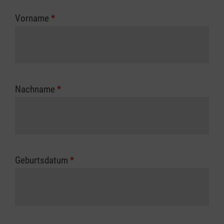
zuständigen Berufsgenossenschaft oder
Vorname
*
Unfallkasse.
Nachname
*
Geburtsdatum
*