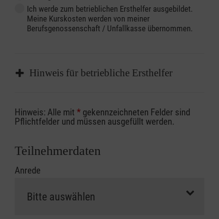
Ich werde zum betrieblichen Ersthelfer ausgebildet.
Meine Kurskosten werden von meiner
Berufsgenossenschaft / Unfallkasse übernommen.
Hinweis für betriebliche Ersthelfer
Sofern Sie ein Kostenübernahmeverfahren
Hinweis: Alle mit
*
gekennzeichneten Felder sind
Ihrer Berufsgenossenschaft / Unfallkasse
Pflichtfelder und müssen ausgefüllt werden.
nutzen, beachten Sie bitte, dass die
Abrechnungsunterlagen spätestens zu
Teilnehmerdaten
Kursbeginn vorliegen müssen. Andernfalls
Anrede
erfolgt eine Abrechnung der vollen Kursgebühr
als Selbstzahler.
Die notwendigen Formulare für die
Kostenübernahme erhalten Sie bei der für Sie