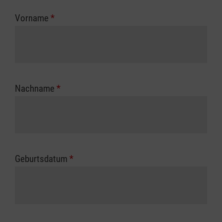
zuständigen Berufsgenossenschaft oder
Vorname
*
Unfallkasse.
Nachname
*
Geburtsdatum
*