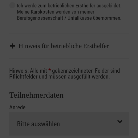
Ich werde zum betrieblichen Ersthelfer ausgebildet.
Meine Kurskosten werden von meiner
Berufsgenossenschaft / Unfallkasse übernommen.
Hinweis für betriebliche Ersthelfer
Sofern Sie ein Kostenübernahmeverfahren
Hinweis: Alle mit
*
gekennzeichneten Felder sind
Ihrer Berufsgenossenschaft / Unfallkasse
Pflichtfelder und müssen ausgefüllt werden.
nutzen, beachten Sie bitte, dass die
Abrechnungsunterlagen spätestens zu
Teilnehmerdaten
Kursbeginn vorliegen müssen. Andernfalls
Anrede
erfolgt eine Abrechnung der vollen Kursgebühr
als Selbstzahler.
Die notwendigen Formulare für die
Kostenübernahme erhalten Sie bei der für Sie