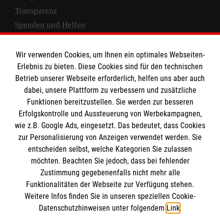
Transparenz
Spenden und Helfen
Spendenkonto
Wir verwenden Cookies, um Ihnen ein optimales Webseiten-
Empfänger: Malteser Hilfsdienst e.V.
Erlebnis zu bieten. Diese Cookies sind für den technischen
Betrieb unserer Webseite erforderlich, helfen uns aber auch
IBAN: DE10 3706 0120 1201 2000 12
dabei, unsere Plattform zu verbessern und zusätzliche
BIC: GENODED 1PA7
Funktionen bereitzustellen. Sie werden zur besseren
Erfolgskontrolle und Aussteuerung von Werbekampagnen,
wie z.B. Google Ads, eingesetzt. Das bedeutet, dass Cookies
zur Personalisierung von Anzeigen verwendet werden. Sie
entscheiden selbst, welche Kategorien Sie zulassen
möchten. Beachten Sie jedoch, dass bei fehlender
Zustimmung gegebenenfalls nicht mehr alle
Funktionalitäten der Webseite zur Verfügung stehen.
Weitere Infos finden Sie in unseren speziellen Cookie-
Newsletter abonnieren
Datenschutzhinweisen unter folgendem
Link
.