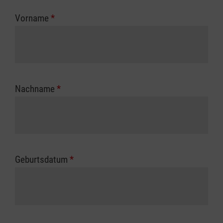
zuständigen Berufsgenossenschaft oder
Vorname
*
Unfallkasse.
Nachname
*
Geburtsdatum
*