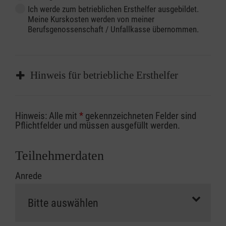
Ich werde zum betrieblichen Ersthelfer ausgebildet.
Meine Kurskosten werden von meiner
Berufsgenossenschaft / Unfallkasse übernommen.
Hinweis für betriebliche Ersthelfer
Sofern Sie ein Kostenübernahmeverfahren
Hinweis: Alle mit
*
gekennzeichneten Felder sind
Ihrer Berufsgenossenschaft / Unfallkasse
Pflichtfelder und müssen ausgefüllt werden.
nutzen, beachten Sie bitte, dass die
Abrechnungsunterlagen spätestens zu
Teilnehmerdaten
Kursbeginn vorliegen müssen. Andernfalls
Anrede
erfolgt eine Abrechnung der vollen Kursgebühr
als Selbstzahler.
Die notwendigen Formulare für die
Kostenübernahme erhalten Sie bei der für Sie