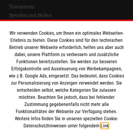
Transparenz
Spenden und Helfen
Spendenkonto
Wir verwenden Cookies, um Ihnen ein optimales Webseiten-
Empfänger: Malteser Hilfsdienst e.V.
Erlebnis zu bieten. Diese Cookies sind für den technischen
Betrieb unserer Webseite erforderlich, helfen uns aber auch
IBAN: DE10 3706 0120 1201 2000 12
dabei, unsere Plattform zu verbessern und zusätzliche
BIC: GENODED 1PA7
Funktionen bereitzustellen. Sie werden zur besseren
Erfolgskontrolle und Aussteuerung von Werbekampagnen,
wie z.B. Google Ads, eingesetzt. Das bedeutet, dass Cookies
zur Personalisierung von Anzeigen verwendet werden. Sie
entscheiden selbst, welche Kategorien Sie zulassen
möchten. Beachten Sie jedoch, dass bei fehlender
Zustimmung gegebenenfalls nicht mehr alle
Funktionalitäten der Webseite zur Verfügung stehen.
Weitere Infos finden Sie in unseren speziellen Cookie-
Newsletter abonnieren
Datenschutzhinweisen unter folgendem
Link
.