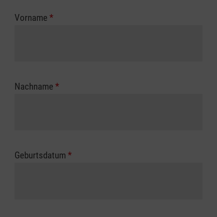
zuständigen Berufsgenossenschaft oder
Vorname
*
Unfallkasse.
Nachname
*
Geburtsdatum
*