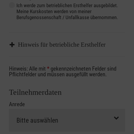
Ich werde zum betrieblichen Ersthelfer ausgebildet.
Meine Kurskosten werden von meiner
Berufsgenossenschaft / Unfallkasse übernommen.
Hinweis für betriebliche Ersthelfer
Sofern Sie ein Kostenübernahmeverfahren
Hinweis: Alle mit
*
gekennzeichneten Felder sind
Ihrer Berufsgenossenschaft / Unfallkasse
Pflichtfelder und müssen ausgefüllt werden.
nutzen, beachten Sie bitte, dass die
Abrechnungsunterlagen spätestens zu
Teilnehmerdaten
Kursbeginn vorliegen müssen. Andernfalls
Anrede
erfolgt eine Abrechnung der vollen Kursgebühr
als Selbstzahler.
Die notwendigen Formulare für die
Kostenübernahme erhalten Sie bei der für Sie