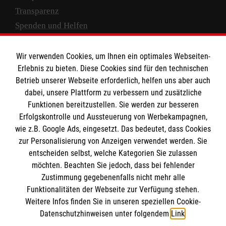
Transparenz
Spenden und Helfen
Spendenkonto
Wir verwenden Cookies, um Ihnen ein optimales Webseiten-
Empfänger: Malteser Hilfsdienst e.V.
Erlebnis zu bieten. Diese Cookies sind für den technischen
Betrieb unserer Webseite erforderlich, helfen uns aber auch
IBAN: DE10 3706 0120 1201 2000 12
dabei, unsere Plattform zu verbessern und zusätzliche
BIC: GENODED 1PA7
Funktionen bereitzustellen. Sie werden zur besseren
Erfolgskontrolle und Aussteuerung von Werbekampagnen,
wie z.B. Google Ads, eingesetzt. Das bedeutet, dass Cookies
zur Personalisierung von Anzeigen verwendet werden. Sie
entscheiden selbst, welche Kategorien Sie zulassen
möchten. Beachten Sie jedoch, dass bei fehlender
Zustimmung gegebenenfalls nicht mehr alle
Funktionalitäten der Webseite zur Verfügung stehen.
Weitere Infos finden Sie in unseren speziellen Cookie-
Newsletter abonnieren
Datenschutzhinweisen unter folgendem
Link
.