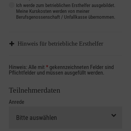
Ich werde zum betrieblichen Ersthelfer ausgebildet.
Meine Kurskosten werden von meiner
Berufsgenossenschaft / Unfallkasse übernommen.
Hinweis für betriebliche Ersthelfer
Sofern Sie ein Kostenübernahmeverfahren
Hinweis: Alle mit
*
gekennzeichneten Felder sind
Ihrer Berufsgenossenschaft / Unfallkasse
Pflichtfelder und müssen ausgefüllt werden.
nutzen, beachten Sie bitte, dass die
Abrechnungsunterlagen spätestens zu
Teilnehmerdaten
Kursbeginn vorliegen müssen. Andernfalls
Anrede
erfolgt eine Abrechnung der vollen Kursgebühr
als Selbstzahler.
Die notwendigen Formulare für die
Kostenübernahme erhalten Sie bei der für Sie