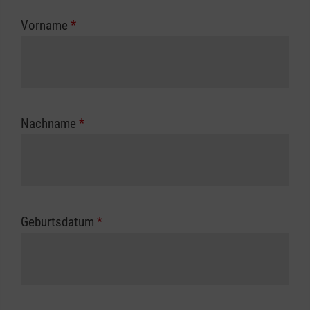
zuständigen Berufsgenossenschaft oder
Vorname
*
Unfallkasse.
Nachname
*
Geburtsdatum
*