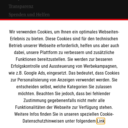
Transparenz
Spenden und Helfen
Spendenkonto
Wir verwenden Cookies, um Ihnen ein optimales Webseiten-
Empfänger: Malteser Hilfsdienst e.V.
Erlebnis zu bieten. Diese Cookies sind für den technischen
Betrieb unserer Webseite erforderlich, helfen uns aber auch
IBAN: DE10 3706 0120 1201 2000 12
dabei, unsere Plattform zu verbessern und zusätzliche
BIC: GENODED 1PA7
Funktionen bereitzustellen. Sie werden zur besseren
Erfolgskontrolle und Aussteuerung von Werbekampagnen,
wie z.B. Google Ads, eingesetzt. Das bedeutet, dass Cookies
zur Personalisierung von Anzeigen verwendet werden. Sie
entscheiden selbst, welche Kategorien Sie zulassen
möchten. Beachten Sie jedoch, dass bei fehlender
Zustimmung gegebenenfalls nicht mehr alle
Funktionalitäten der Webseite zur Verfügung stehen.
Weitere Infos finden Sie in unseren speziellen Cookie-
Newsletter abonnieren
Datenschutzhinweisen unter folgendem
Link
.