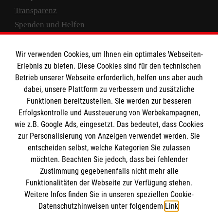
Transparenz
Spenden und Helfen
Spendenkonto
Wir verwenden Cookies, um Ihnen ein optimales Webseiten-
Empfänger: Malteser Hilfsdienst e.V.
Erlebnis zu bieten. Diese Cookies sind für den technischen
Betrieb unserer Webseite erforderlich, helfen uns aber auch
IBAN: DE10 3706 0120 1201 2000 12
dabei, unsere Plattform zu verbessern und zusätzliche
BIC: GENODED 1PA7
Funktionen bereitzustellen. Sie werden zur besseren
Erfolgskontrolle und Aussteuerung von Werbekampagnen,
wie z.B. Google Ads, eingesetzt. Das bedeutet, dass Cookies
zur Personalisierung von Anzeigen verwendet werden. Sie
entscheiden selbst, welche Kategorien Sie zulassen
möchten. Beachten Sie jedoch, dass bei fehlender
Zustimmung gegebenenfalls nicht mehr alle
Funktionalitäten der Webseite zur Verfügung stehen.
Weitere Infos finden Sie in unseren speziellen Cookie-
Newsletter abonnieren
Datenschutzhinweisen unter folgendem
Link
.