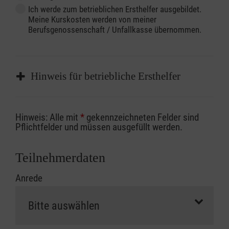
Ich werde zum betrieblichen Ersthelfer ausgebildet.
Meine Kurskosten werden von meiner
Berufsgenossenschaft / Unfallkasse übernommen.
Hinweis für betriebliche Ersthelfer
Sofern Sie ein Kostenübernahmeverfahren
Hinweis: Alle mit
*
gekennzeichneten Felder sind
Ihrer Berufsgenossenschaft / Unfallkasse
Pflichtfelder und müssen ausgefüllt werden.
nutzen, beachten Sie bitte, dass die
Abrechnungsunterlagen spätestens zu
Teilnehmerdaten
Kursbeginn vorliegen müssen. Andernfalls
Anrede
erfolgt eine Abrechnung der vollen Kursgebühr
als Selbstzahler.
Die notwendigen Formulare für die
Kostenübernahme erhalten Sie bei der für Sie