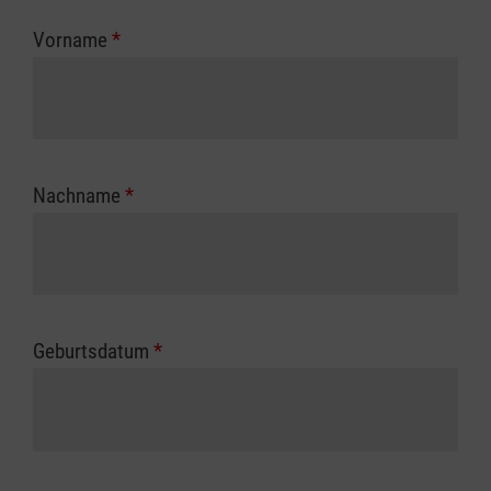
zuständigen Berufsgenossenschaft oder
Vorname
*
Unfallkasse.
Nachname
*
Geburtsdatum
*