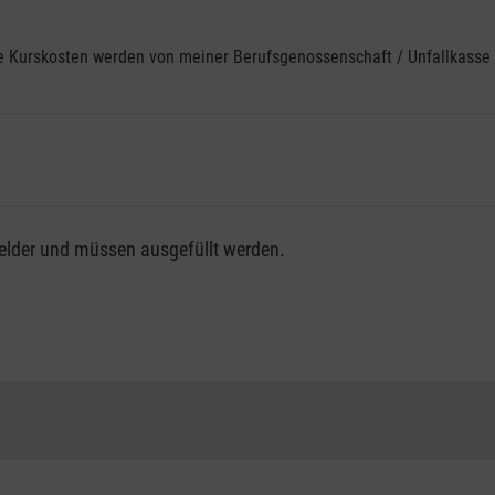
ine Kurskosten werden von meiner Berufsgenossenschaft / Unfallkas
fsgenossenschaft / Unfallkasse nutzen, beachten Sie bitte, da
felder und müssen ausgefüllt werden.
ng der vollen Kursgebühr als Selbstzahler.
me erhalten Sie bei der für Sie zuständigen Berufsgenossensch