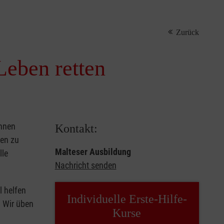
Zurück
Leben retten
önnen
Kontakt:
sen zu
Malteser Ausbildung
lle
Nachricht senden
l helfen
Individuelle Erste-Hilfe-
. Wir üben
Kurse