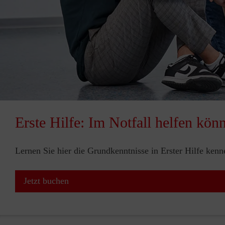
Erste Hilfe: Im Notfall helfen kön
Lernen Sie hier die Grundkenntnisse in Erster Hilfe ken
Jetzt buchen