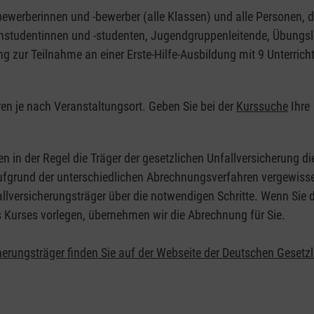
nbewerberinnen und -bewerber (alle Klassen) und alle Personen, d
zinstudentinnen und -studenten, Jugendgruppenleitende, Übungsl
ng zur Teilnahme an einer Erste-Hilfe-Ausbildung mit 9 Unterrich
eren je nach Veranstaltungsort. Geben Sie bei der
Kurssuche
Ihre
.
en in der Regel die Träger der gesetzlichen Unfallversicherung d
 Aufgrund der unterschiedlichen Abrechnungsverfahren vergewisse
allversicherungsträger über die notwendigen Schritte. Wenn Sie d
s Kurses vorlegen, übernehmen wir die Abrechnung für Sie.
herungsträger finden Sie auf der Webseite der Deutschen Gesetz