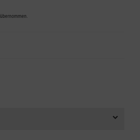
se übernommen.
ss die Abrechnungsunterlagen spätestens zu Kursbeginn
aft oder Unfallkasse.