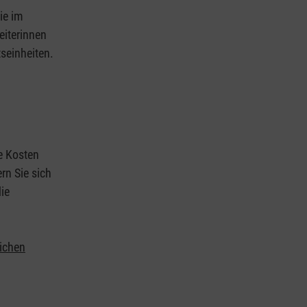
ie im
eiterinnen
tseinheiten.
ie Kosten
rn Sie sich
ie
lichen