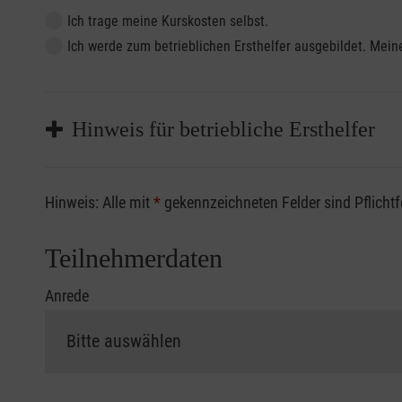
Ich trage meine Kurskosten selbst.
Ich werde zum betrieblichen Ersthelfer ausgebildet. Me
Hinweis für betriebliche Ersthelfer
Sofern Sie ein Kostenübernahmeverfahren Ihrer Beru
Hinweis: Alle mit
*
gekennzeichneten Felder sind Pflicht
vorliegen müssen. Andernfalls erfolgt eine Abrechnu
Die notwendigen Formulare für die Kostenübernah
Teilnehmerdaten
Anrede