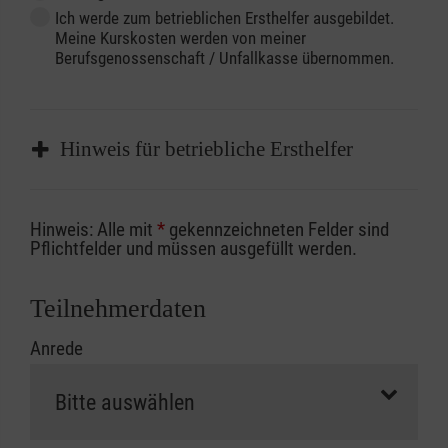
Ich werde zum betrieblichen Ersthelfer ausgebildet.
Meine Kurskosten werden von meiner
Berufsgenossenschaft / Unfallkasse übernommen.
Hinweis für betriebliche Ersthelfer
Sofern Sie ein Kostenübernahmeverfahren
Hinweis: Alle mit
*
gekennzeichneten Felder sind
Ihrer Berufsgenossenschaft / Unfallkasse
Pflichtfelder und müssen ausgefüllt werden.
nutzen, beachten Sie bitte, dass die
Abrechnungsunterlagen spätestens zu
Teilnehmerdaten
Kursbeginn vorliegen müssen. Andernfalls
Anrede
erfolgt eine Abrechnung der vollen Kursgebühr
als Selbstzahler.
Die notwendigen Formulare für die
Kostenübernahme erhalten Sie bei der für Sie