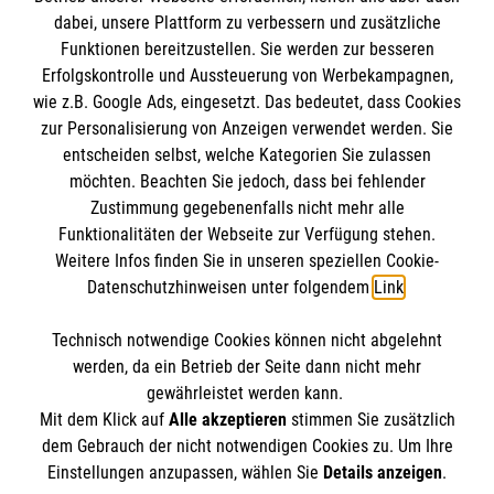
dabei, unsere Plattform zu verbessern und zusätzliche
BIC: GENODED 1PA7
Funktionen bereitzustellen. Sie werden zur besseren
Erfolgskontrolle und Aussteuerung von Werbekampagnen,
wie z.B. Google Ads, eingesetzt. Das bedeutet, dass Cookies
zur Personalisierung von Anzeigen verwendet werden. Sie
entscheiden selbst, welche Kategorien Sie zulassen
möchten. Beachten Sie jedoch, dass bei fehlender
Zustimmung gegebenenfalls nicht mehr alle
Funktionalitäten der Webseite zur Verfügung stehen.
Weitere Infos finden Sie in unseren speziellen Cookie-
Newsletter abonnieren
Datenschutzhinweisen unter folgendem
Link
.
Technisch notwendige Cookies können nicht abgelehnt
Cookies verwalten
|
AGB
|
Impressum
|
Datenschutz
|
werden, da ein Betrieb der Seite dann nicht mehr
Barrierefreiheit
|
Kontakt
|
Sharepoint
|
Mediathek
gewährleistet werden kann.
Mit dem Klick auf
Alle akzeptieren
stimmen Sie zusätzlich
dem Gebrauch der nicht notwendigen Cookies zu. Um Ihre
Einstellungen anzupassen, wählen Sie
Details anzeigen
.