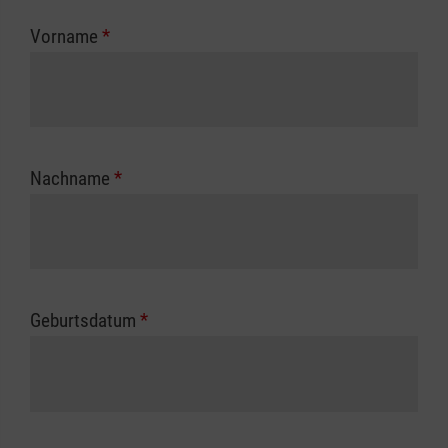
zuständigen Berufsgenossenschaft oder
Vorname
*
Unfallkasse.
Nachname
*
Geburtsdatum
*