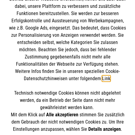
dabei, unsere Plattform zu verbessern und zusätzliche
BIC: GENODED 1PA7
Funktionen bereitzustellen. Sie werden zur besseren
Erfolgskontrolle und Aussteuerung von Werbekampagnen,
wie z.B. Google Ads, eingesetzt. Das bedeutet, dass Cookies
zur Personalisierung von Anzeigen verwendet werden. Sie
entscheiden selbst, welche Kategorien Sie zulassen
möchten. Beachten Sie jedoch, dass bei fehlender
Zustimmung gegebenenfalls nicht mehr alle
Funktionalitäten der Webseite zur Verfügung stehen.
Weitere Infos finden Sie in unseren speziellen Cookie-
Newsletter abonnieren
Datenschutzhinweisen unter folgendem
Link
.
Technisch notwendige Cookies können nicht abgelehnt
Cookies verwalten
|
AGB
|
Impressum
|
Datenschutz
|
werden, da ein Betrieb der Seite dann nicht mehr
Barrierefreiheit
|
Kontakt
|
Sharepoint
|
Mediathek
gewährleistet werden kann.
Mit dem Klick auf
Alle akzeptieren
stimmen Sie zusätzlich
dem Gebrauch der nicht notwendigen Cookies zu. Um Ihre
Einstellungen anzupassen, wählen Sie
Details anzeigen
.