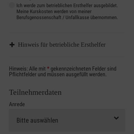
Ich werde zum betrieblichen Ersthelfer ausgebildet.
Meine Kurskosten werden von meiner
Berufsgenossenschaft / Unfallkasse übernommen.
Hinweis für betriebliche Ersthelfer
Sofern Sie ein Kostenübernahmeverfahren
Hinweis: Alle mit
*
gekennzeichneten Felder sind
Ihrer Berufsgenossenschaft / Unfallkasse
Pflichtfelder und müssen ausgefüllt werden.
nutzen, beachten Sie bitte, dass die
Abrechnungsunterlagen spätestens zu
Teilnehmerdaten
Kursbeginn vorliegen müssen. Andernfalls
Anrede
erfolgt eine Abrechnung der vollen Kursgebühr
als Selbstzahler.
Die notwendigen Formulare für die
Kostenübernahme erhalten Sie bei der für Sie