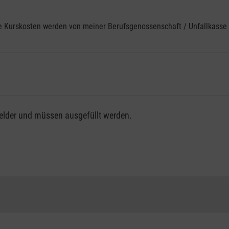
ine Kurskosten werden von meiner Berufsgenossenschaft / Unfallkas
fsgenossenschaft / Unfallkasse nutzen, beachten Sie bitte, da
felder und müssen ausgefüllt werden.
ng der vollen Kursgebühr als Selbstzahler.
me erhalten Sie bei der für Sie zuständigen Berufsgenossensch