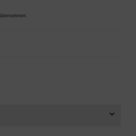
se übernommen.
ss die Abrechnungsunterlagen spätestens zu Kursbeginn
aft oder Unfallkasse.