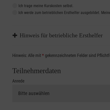
Ich trage meine Kurskosten selbst.
Ich werde zum betrieblichen Ersthelfer ausgebildet. Me
Hinweis für betriebliche Ersthelfer
Sofern Sie ein Kostenübernahmeverfahren Ihrer Beru
Hinweis: Alle mit
*
gekennzeichneten Felder sind Pflicht
vorliegen müssen. Andernfalls erfolgt eine Abrechnu
Die notwendigen Formulare für die Kostenübernah
Teilnehmerdaten
Anrede