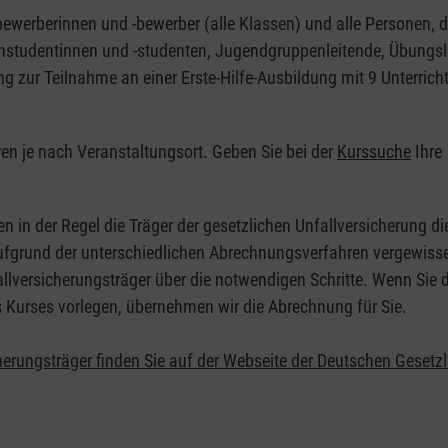
nbewerberinnen und -bewerber (alle Klassen) und alle Personen, d
zinstudentinnen und -studenten, Jugendgruppenleitende, Übungsl
ng zur Teilnahme an einer Erste-Hilfe-Ausbildung mit 9 Unterrich
eren je nach Veranstaltungsort. Geben Sie bei der
Kurssuche
Ihre
.
en in der Regel die Träger der gesetzlichen Unfallversicherung d
 Aufgrund der unterschiedlichen Abrechnungsverfahren vergewisse
allversicherungsträger über die notwendigen Schritte. Wenn Sie d
s Kurses vorlegen, übernehmen wir die Abrechnung für Sie.
herungsträger finden Sie auf der Webseite der Deutschen Gesetz