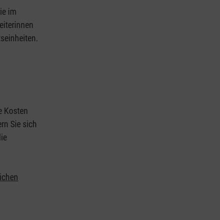
ie im
eiterinnen
tseinheiten.
ie Kosten
rn Sie sich
ie
lichen