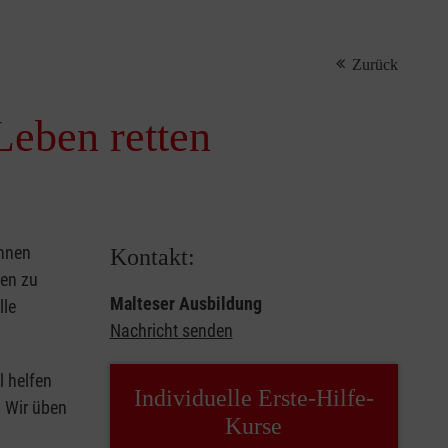
Zurück
Leben retten
önnen
Kontakt:
sen zu
Malteser Ausbildung
lle
Nachricht senden
l helfen
Individuelle Erste-Hilfe-
. Wir üben
Kurse