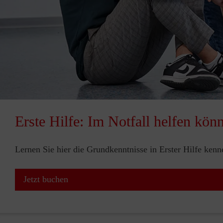
Erste Hilfe: Im Notfall helfen kön
Lernen Sie hier die Grundkenntnisse in Erster Hilfe ken
Jetzt buchen