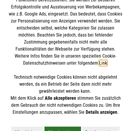
Erfolgskontrolle und Aussteuerung von Werbekampagnen,
wie z.B. Google Ads, eingesetzt. Das bedeutet, dass Cookies
zur Personalisierung von Anzeigen verwendet werden. Sie
entscheiden selbst, welche Kategorien Sie zulassen
möchten. Beachten Sie jedoch, dass bei fehlender
Zustimmung gegebenenfalls nicht mehr alle
Funktionalitäten der Webseite zur Verfügung stehen.
Weitere Infos finden Sie in unseren speziellen Cookie-
Newsletter abonnieren
Datenschutzhinweisen unter folgendem
Link
.
Technisch notwendige Cookies können nicht abgelehnt
Cookies verwalten
|
AGB
|
Impressum
|
Datenschutz
|
werden, da ein Betrieb der Seite dann nicht mehr
Barrierefreiheit
|
Kontakt
|
Sharepoint
|
Mediathek
gewährleistet werden kann.
Mit dem Klick auf
Alle akzeptieren
stimmen Sie zusätzlich
dem Gebrauch der nicht notwendigen Cookies zu. Um Ihre
Einstellungen anzupassen, wählen Sie
Details anzeigen
.