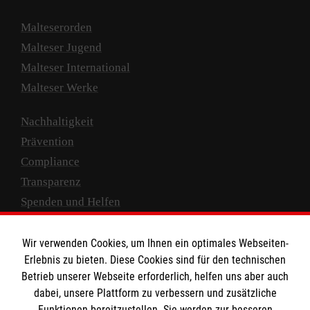
Malteserorden
Malteser Jugend
Malteser International
Malteser Werke
Nachhaltigkeit
Prävention
Compliance
Transparenz
Spenden und Helfen
Spendenkonto
Wir verwenden Cookies, um Ihnen ein optimales Webseiten-
Empfänger: Malteser Hilfsdienst e.V.
Erlebnis zu bieten. Diese Cookies sind für den technischen
Betrieb unserer Webseite erforderlich, helfen uns aber auch
IBAN: DE10 3706 0120 1201 2000 12
dabei, unsere Plattform zu verbessern und zusätzliche
BIC: GENODED 1PA7
Funktionen bereitzustellen. Sie werden zur besseren