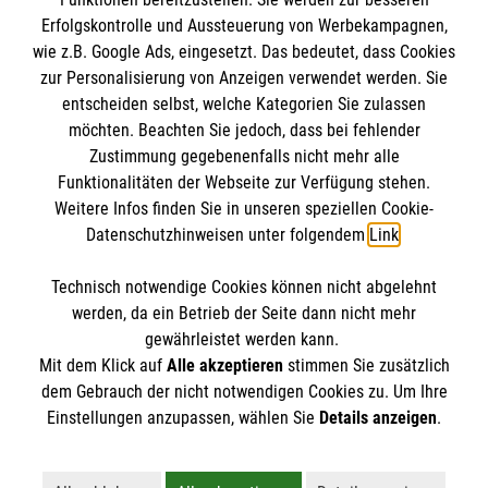
Erfolgskontrolle und Aussteuerung von Werbekampagnen,
wie z.B. Google Ads, eingesetzt. Das bedeutet, dass Cookies
zur Personalisierung von Anzeigen verwendet werden. Sie
entscheiden selbst, welche Kategorien Sie zulassen
möchten. Beachten Sie jedoch, dass bei fehlender
Zustimmung gegebenenfalls nicht mehr alle
Funktionalitäten der Webseite zur Verfügung stehen.
Weitere Infos finden Sie in unseren speziellen Cookie-
Newsletter abonnieren
Datenschutzhinweisen unter folgendem
Link
.
Technisch notwendige Cookies können nicht abgelehnt
Cookies verwalten
|
AGB
|
Impressum
|
Datenschutz
|
werden, da ein Betrieb der Seite dann nicht mehr
Barrierefreiheit
|
Kontakt
|
Sharepoint
|
Mediathek
gewährleistet werden kann.
Mit dem Klick auf
Alle akzeptieren
stimmen Sie zusätzlich
dem Gebrauch der nicht notwendigen Cookies zu. Um Ihre
Einstellungen anzupassen, wählen Sie
Details anzeigen
.