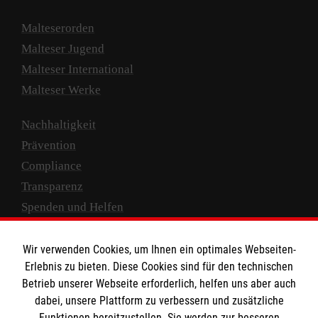
Malteserorden
Malteser Jugend
Malteser International
Malteser Werke
Nachhaltigkeit
Prävention
Compliance
Transparenz
Spenden und Helfen
Spendenkonto
Wir verwenden Cookies, um Ihnen ein optimales Webseiten-
Empfänger: Malteser Hilfsdienst e.V.
Erlebnis zu bieten. Diese Cookies sind für den technischen
Betrieb unserer Webseite erforderlich, helfen uns aber auch
IBAN: DE10 3706 0120 1201 2000 12
dabei, unsere Plattform zu verbessern und zusätzliche
BIC: GENODED 1PA7
Funktionen bereitzustellen. Sie werden zur besseren