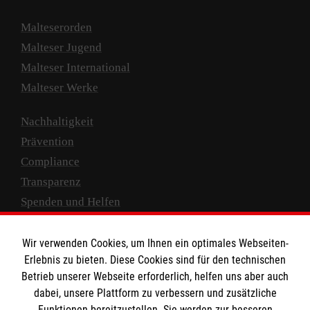
Malteserorden
Malteser Jugend
Malteser International
Malteser Werke
Nachhaltigkeit
Prävention
Compliance
Transparenz
Spenden und Helfen
Spendenkonto
Wir verwenden Cookies, um Ihnen ein optimales Webseiten-
Empfänger: Malteser Hilfsdienst e.V.
Erlebnis zu bieten. Diese Cookies sind für den technischen
Betrieb unserer Webseite erforderlich, helfen uns aber auch
IBAN: DE10 3706 0120 1201 2000 12
dabei, unsere Plattform zu verbessern und zusätzliche
BIC: GENODED 1PA7
Funktionen bereitzustellen. Sie werden zur besseren