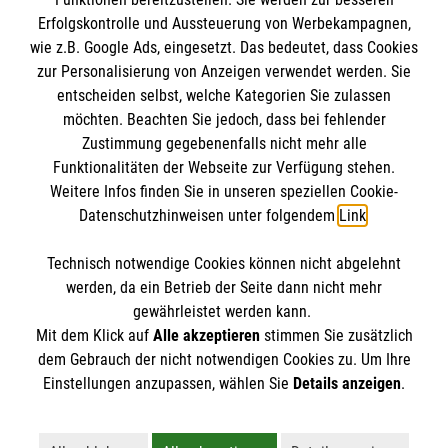
Erfolgskontrolle und Aussteuerung von Werbekampagnen,
wie z.B. Google Ads, eingesetzt. Das bedeutet, dass Cookies
zur Personalisierung von Anzeigen verwendet werden. Sie
entscheiden selbst, welche Kategorien Sie zulassen
möchten. Beachten Sie jedoch, dass bei fehlender
Zustimmung gegebenenfalls nicht mehr alle
Funktionalitäten der Webseite zur Verfügung stehen.
Weitere Infos finden Sie in unseren speziellen Cookie-
Newsletter abonnieren
Datenschutzhinweisen unter folgendem
Link
.
Technisch notwendige Cookies können nicht abgelehnt
Cookies verwalten
|
AGB
|
Impressum
|
Datenschutz
|
werden, da ein Betrieb der Seite dann nicht mehr
Barrierefreiheit
|
Kontakt
|
Sharepoint
|
Mediathek
gewährleistet werden kann.
Mit dem Klick auf
Alle akzeptieren
stimmen Sie zusätzlich
dem Gebrauch der nicht notwendigen Cookies zu. Um Ihre
Einstellungen anzupassen, wählen Sie
Details anzeigen
.