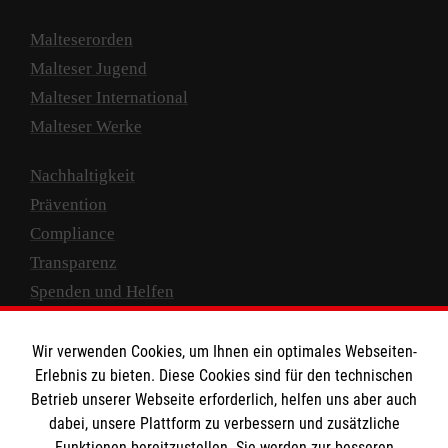
Malteserorden
Malteser Jugend
Malteser International
Malteser Werke
Nachhaltigkeit
Prävention
Compliance
Transparenz
Spenden und Helfen
Spendenkonto
Wir verwenden Cookies, um Ihnen ein optimales Webseiten-
Empfänger: Malteser Hilfsdienst e.V.
Erlebnis zu bieten. Diese Cookies sind für den technischen
Betrieb unserer Webseite erforderlich, helfen uns aber auch
IBAN: DE10 3706 0120 1201 2000 12
dabei, unsere Plattform zu verbessern und zusätzliche
BIC: GENODED 1PA7
Funktionen bereitzustellen. Sie werden zur besseren