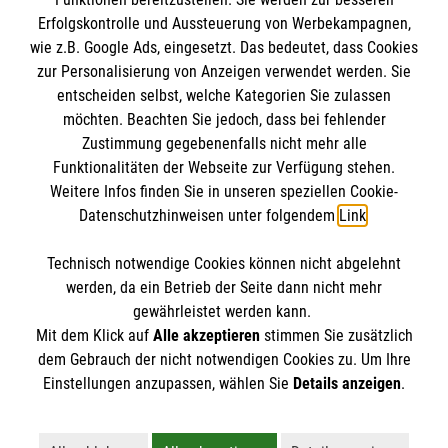
Erfolgskontrolle und Aussteuerung von Werbekampagnen,
wie z.B. Google Ads, eingesetzt. Das bedeutet, dass Cookies
zur Personalisierung von Anzeigen verwendet werden. Sie
entscheiden selbst, welche Kategorien Sie zulassen
möchten. Beachten Sie jedoch, dass bei fehlender
Zustimmung gegebenenfalls nicht mehr alle
Funktionalitäten der Webseite zur Verfügung stehen.
Weitere Infos finden Sie in unseren speziellen Cookie-
Newsletter abonnieren
Datenschutzhinweisen unter folgendem
Link
.
Technisch notwendige Cookies können nicht abgelehnt
Cookies verwalten
|
AGB
|
Impressum
|
Datenschutz
|
werden, da ein Betrieb der Seite dann nicht mehr
Barrierefreiheit
|
Kontakt
|
Sharepoint
|
Mediathek
gewährleistet werden kann.
Mit dem Klick auf
Alle akzeptieren
stimmen Sie zusätzlich
dem Gebrauch der nicht notwendigen Cookies zu. Um Ihre
Einstellungen anzupassen, wählen Sie
Details anzeigen
.