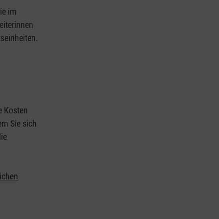
ie im
eiterinnen
tseinheiten.
ie Kosten
rn Sie sich
ie
lichen