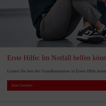
Erste Hilfe: Im Notfall helfen kön
Lernen Sie hier die Grundkenntnisse in Erster Hilfe ken
Jetzt buchen