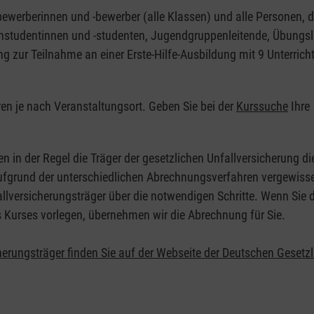
nbewerberinnen und -bewerber (alle Klassen) und alle Personen, d
zinstudentinnen und -studenten, Jugendgruppenleitende, Übungsl
ng zur Teilnahme an einer Erste-Hilfe-Ausbildung mit 9 Unterrich
eren je nach Veranstaltungsort. Geben Sie bei der
Kurssuche
Ihre
.
en in der Regel die Träger der gesetzlichen Unfallversicherung d
 Aufgrund der unterschiedlichen Abrechnungsverfahren vergewisse
allversicherungsträger über die notwendigen Schritte. Wenn Sie d
s Kurses vorlegen, übernehmen wir die Abrechnung für Sie.
herungsträger finden Sie auf der Webseite der Deutschen Gesetz