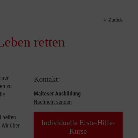
Zurück
Leben retten
önnen
Kontakt:
sen zu
Malteser Ausbildung
lle
Nachricht senden
l helfen
Individuelle Erste-Hilfe-
. Wir üben
Kurse