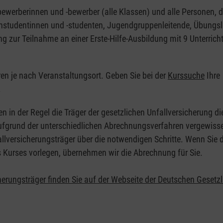
nbewerberinnen und -bewerber (alle Klassen) und alle Personen, d
zinstudentinnen und -studenten, Jugendgruppenleitende, Übungsl
ng zur Teilnahme an einer Erste-Hilfe-Ausbildung mit 9 Unterrich
eren je nach Veranstaltungsort. Geben Sie bei der
Kurssuche
Ihre
.
en in der Regel die Träger der gesetzlichen Unfallversicherung d
 Aufgrund der unterschiedlichen Abrechnungsverfahren vergewisse
allversicherungsträger über die notwendigen Schritte. Wenn Sie d
s Kurses vorlegen, übernehmen wir die Abrechnung für Sie.
herungsträger finden Sie auf der Webseite der Deutschen Gesetz