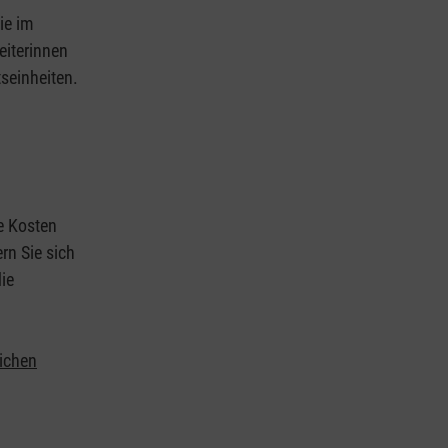
ie im
eiterinnen
tseinheiten.
ie Kosten
rn Sie sich
ie
lichen