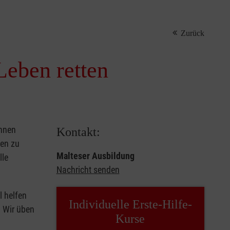
Zurück
Leben retten
önnen
Kontakt:
sen zu
Malteser Ausbildung
lle
Nachricht senden
l helfen
Individuelle Erste-Hilfe-
. Wir üben
Kurse