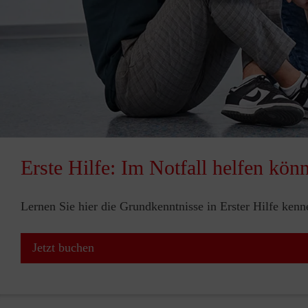
Erste Hilfe: Im Notfall helfen kön
Lernen Sie hier die Grundkenntnisse in Erster Hilfe ken
Jetzt buchen