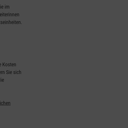
ie im
eiterinnen
tseinheiten.
ie Kosten
rn Sie sich
ie
lichen