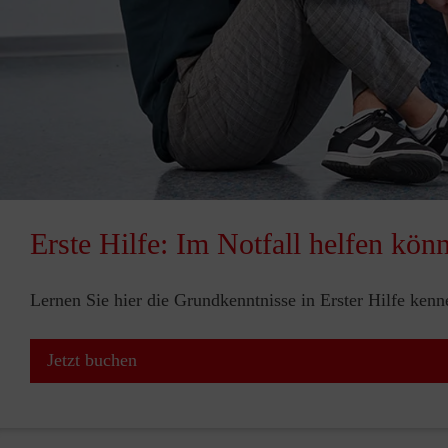
Erste Hilfe: Im Notfall helfen kön
Lernen Sie hier die Grundkenntnisse in Erster Hilfe ken
Jetzt buchen