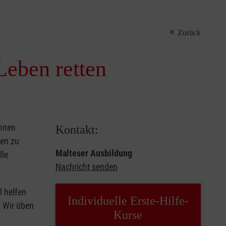
Zurück
Leben retten
önnen
Kontakt:
sen zu
Malteser Ausbildung
lle
Nachricht senden
l helfen
Individuelle Erste-Hilfe-
. Wir üben
Kurse