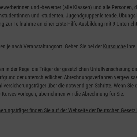
nbewerberinnen und -bewerber (alle Klassen) und alle Personen, d
zinstudentinnen und -studenten, Jugendgruppenleitende, Übungsl
ng zur Teilnahme an einer Erste-Hilfe-Ausbildung mit 9 Unterrich
eren je nach Veranstaltungsort. Geben Sie bei der
Kurssuche
Ihre
.
en in der Regel die Träger der gesetzlichen Unfallversicherung d
 Aufgrund der unterschiedlichen Abrechnungsverfahren vergewisse
allversicherungsträger über die notwendigen Schritte. Wenn Sie d
s Kurses vorlegen, übernehmen wir die Abrechnung für Sie.
herungsträger finden Sie auf der Webseite der Deutschen Gesetz