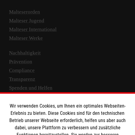
Malteserorden
Malteser Jugend
Malteser International
Malteser Werke
Nachhaltigkeit
Prävention
Compliance
Transparenz
Spenden und Helfen
Spendenkonto
Wir verwenden Cookies, um Ihnen ein optimales Webseiten-
Empfänger: Malteser Hilfsdienst e.V.
Erlebnis zu bieten. Diese Cookies sind für den technischen
Betrieb unserer Webseite erforderlich, helfen uns aber auch
IBAN: DE10 3706 0120 1201 2000 12
dabei, unsere Plattform zu verbessern und zusätzliche
BIC: GENODED 1PA7
Funktionen bereitzustellen. Sie werden zur besseren