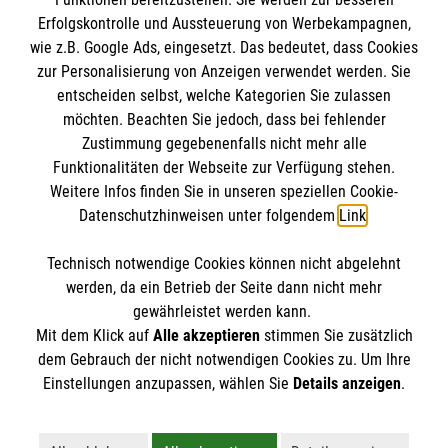
Erfolgskontrolle und Aussteuerung von Werbekampagnen,
wie z.B. Google Ads, eingesetzt. Das bedeutet, dass Cookies
zur Personalisierung von Anzeigen verwendet werden. Sie
entscheiden selbst, welche Kategorien Sie zulassen
möchten. Beachten Sie jedoch, dass bei fehlender
Zustimmung gegebenenfalls nicht mehr alle
Funktionalitäten der Webseite zur Verfügung stehen.
Weitere Infos finden Sie in unseren speziellen Cookie-
Newsletter abonnieren
Datenschutzhinweisen unter folgendem
Link
.
Technisch notwendige Cookies können nicht abgelehnt
Cookies verwalten
|
AGB
|
Impressum
|
Datenschutz
|
werden, da ein Betrieb der Seite dann nicht mehr
Barrierefreiheit
|
Kontakt
|
Sharepoint
|
Mediathek
gewährleistet werden kann.
Mit dem Klick auf
Alle akzeptieren
stimmen Sie zusätzlich
dem Gebrauch der nicht notwendigen Cookies zu. Um Ihre
Einstellungen anzupassen, wählen Sie
Details anzeigen
.