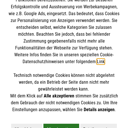
Erfolgskontrolle und Aussteuerung von Werbekampagnen,
wie z.B. Google Ads, eingesetzt. Das bedeutet, dass Cookies
zur Personalisierung von Anzeigen verwendet werden. Sie
entscheiden selbst, welche Kategorien Sie zulassen
möchten. Beachten Sie jedoch, dass bei fehlender
Zustimmung gegebenenfalls nicht mehr alle
Funktionalitäten der Webseite zur Verfügung stehen.
Weitere Infos finden Sie in unseren speziellen Cookie-
Newsletter abonnieren
Datenschutzhinweisen unter folgendem
Link
.
Technisch notwendige Cookies können nicht abgelehnt
Cookies verwalten
|
AGB
|
Impressum
|
Datenschutz
|
werden, da ein Betrieb der Seite dann nicht mehr
Barrierefreiheit
|
Kontakt
|
Sharepoint
|
Mediathek
gewährleistet werden kann.
Mit dem Klick auf
Alle akzeptieren
stimmen Sie zusätzlich
dem Gebrauch der nicht notwendigen Cookies zu. Um Ihre
Einstellungen anzupassen, wählen Sie
Details anzeigen
.