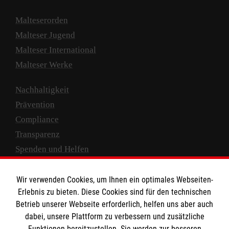
Malteserorden
Malteser Jugend
Malteser International
Malteser Werke
Nachhaltigkeit
Prävention
Compliance
Transparenz
Spenden und Helfen
Spendenkonto
Wir verwenden Cookies, um Ihnen ein optimales Webseiten-
Empfänger: Malteser Hilfsdienst e.V.
Erlebnis zu bieten. Diese Cookies sind für den technischen
Betrieb unserer Webseite erforderlich, helfen uns aber auch
IBAN: DE10 3706 0120 1201 2000 12
dabei, unsere Plattform zu verbessern und zusätzliche
BIC: GENODED 1PA7
Funktionen bereitzustellen. Sie werden zur besseren