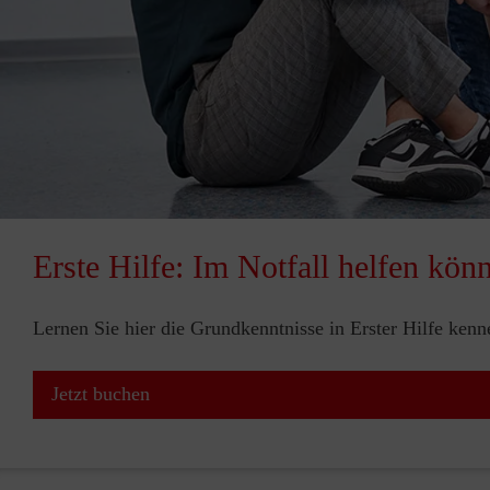
Erste Hilfe: Im Notfall helfen kön
Lernen Sie hier die Grundkenntnisse in Erster Hilfe ken
Jetzt buchen