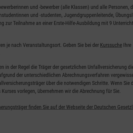
nbewerberinnen und -bewerber (alle Klassen) und alle Personen, d
zinstudentinnen und -studenten, Jugendgruppenleitende, Übungsl
ng zur Teilnahme an einer Erste-Hilfe-Ausbildung mit 9 Unterrich
eren je nach Veranstaltungsort. Geben Sie bei der
Kurssuche
Ihre
.
en in der Regel die Träger der gesetzlichen Unfallversicherung d
 Aufgrund der unterschiedlichen Abrechnungsverfahren vergewisse
allversicherungsträger über die notwendigen Schritte. Wenn Sie d
s Kurses vorlegen, übernehmen wir die Abrechnung für Sie.
herungsträger finden Sie auf der Webseite der Deutschen Gesetz