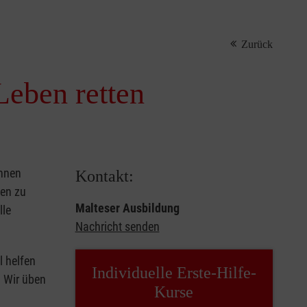
Zurück
Leben retten
önnen
Kontakt:
sen zu
Malteser Ausbildung
lle
Nachricht senden
l helfen
Individuelle Erste-Hilfe-
. Wir üben
Kurse