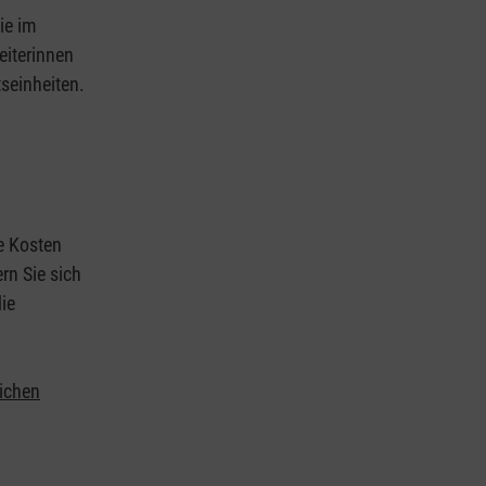
ie im
eiterinnen
tseinheiten.
ie Kosten
rn Sie sich
ie
lichen