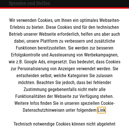
Spenden und Helfen
Spendenkonto
Wir verwenden Cookies, um Ihnen ein optimales Webseiten-
Empfänger: Malteser Hilfsdienst e.V.
Erlebnis zu bieten. Diese Cookies sind für den technischen
Betrieb unserer Webseite erforderlich, helfen uns aber auch
IBAN: DE10 3706 0120 1201 2000 12
dabei, unsere Plattform zu verbessern und zusätzliche
BIC: GENODED 1PA7
Funktionen bereitzustellen. Sie werden zur besseren
Erfolgskontrolle und Aussteuerung von Werbekampagnen,
wie z.B. Google Ads, eingesetzt. Das bedeutet, dass Cookies
zur Personalisierung von Anzeigen verwendet werden. Sie
entscheiden selbst, welche Kategorien Sie zulassen
möchten. Beachten Sie jedoch, dass bei fehlender
Zustimmung gegebenenfalls nicht mehr alle
Funktionalitäten der Webseite zur Verfügung stehen.
Weitere Infos finden Sie in unseren speziellen Cookie-
Newsletter abonnieren
Datenschutzhinweisen unter folgendem
Link
.
Technisch notwendige Cookies können nicht abgelehnt
Cookies verwalten
|
AGB
|
Impressum
|
Datenschutz
|