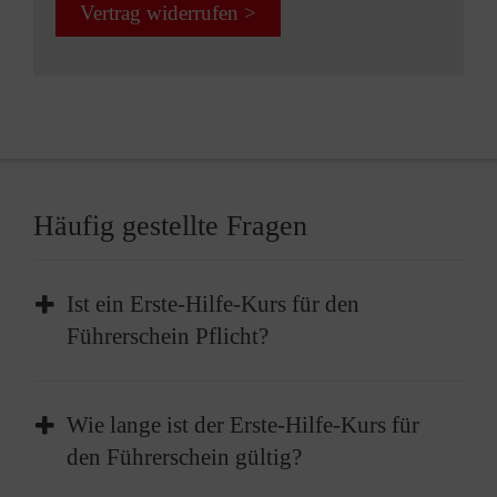
Vertrag widerrufen >
Häufig gestellte Fragen
Ist ein Erste-Hilfe-Kurs für den
Führerschein Pflicht?
Die Teilnahme an einem Erste-Hilfe-Kurs ist
Wie lange ist der Erste-Hilfe-Kurs für
Pflicht, bevor Sie Ihren Führerschein erhalten
den Führerschein gültig?
können. Vor der Führerscheinprüfung müssen