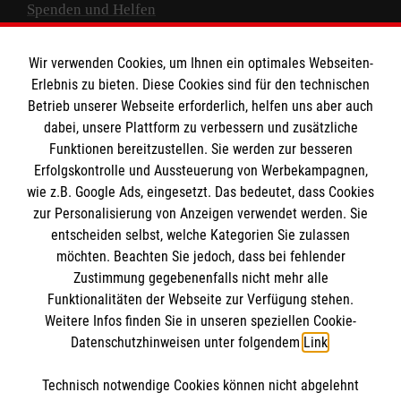
Spenden und Helfen
Spendenkonto
Wir verwenden Cookies, um Ihnen ein optimales Webseiten-
Empfänger: Malteser Hilfsdienst e.V.
Erlebnis zu bieten. Diese Cookies sind für den technischen
Betrieb unserer Webseite erforderlich, helfen uns aber auch
IBAN: DE10 3706 0120 1201 2000 12
dabei, unsere Plattform zu verbessern und zusätzliche
BIC: GENODED 1PA7
Funktionen bereitzustellen. Sie werden zur besseren
Erfolgskontrolle und Aussteuerung von Werbekampagnen,
wie z.B. Google Ads, eingesetzt. Das bedeutet, dass Cookies
zur Personalisierung von Anzeigen verwendet werden. Sie
entscheiden selbst, welche Kategorien Sie zulassen
möchten. Beachten Sie jedoch, dass bei fehlender
Zustimmung gegebenenfalls nicht mehr alle
Funktionalitäten der Webseite zur Verfügung stehen.
Weitere Infos finden Sie in unseren speziellen Cookie-
Newsletter abonnieren
Datenschutzhinweisen unter folgendem
Link
.
Technisch notwendige Cookies können nicht abgelehnt
Cookies verwalten
|
AGB
|
Impressum
|
Datenschutz
|