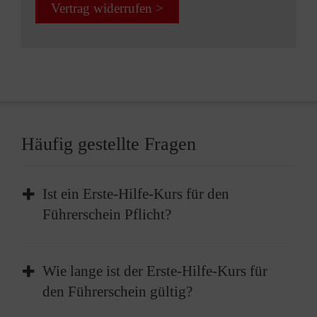
Vertrag widerrufen >
Häufig gestellte Fragen
Ist ein Erste-Hilfe-Kurs für den
Führerschein Pflicht?
Die Teilnahme an einem Erste-Hilfe-Kurs ist
Wie lange ist der Erste-Hilfe-Kurs für
Pflicht, bevor Sie Ihren Führerschein erhalten
den Führerschein gültig?
können. Vor der Führerscheinprüfung müssen