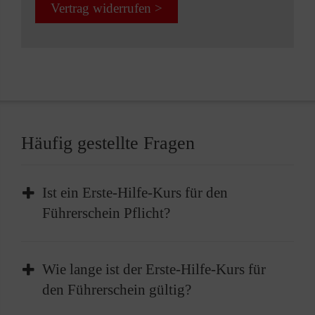
Vertrag widerrufen >
Häufig gestellte Fragen
Ist ein Erste-Hilfe-Kurs für den
Führerschein Pflicht?
Die Teilnahme an einem Erste-Hilfe-Kurs ist
Wie lange ist der Erste-Hilfe-Kurs für
Pflicht, bevor Sie Ihren Führerschein erhalten
den Führerschein gültig?
können. Vor der Führerscheinprüfung müssen