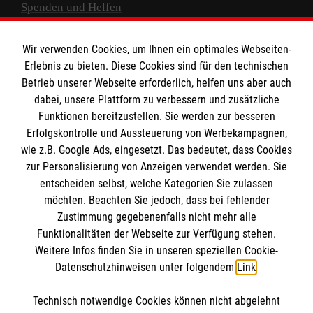
Spenden und Helfen
Spendenkonto
Wir verwenden Cookies, um Ihnen ein optimales Webseiten-
Empfänger: Malteser Hilfsdienst e.V.
Erlebnis zu bieten. Diese Cookies sind für den technischen
Betrieb unserer Webseite erforderlich, helfen uns aber auch
IBAN: DE10 3706 0120 1201 2000 12
dabei, unsere Plattform zu verbessern und zusätzliche
BIC: GENODED 1PA7
Funktionen bereitzustellen. Sie werden zur besseren
Erfolgskontrolle und Aussteuerung von Werbekampagnen,
wie z.B. Google Ads, eingesetzt. Das bedeutet, dass Cookies
zur Personalisierung von Anzeigen verwendet werden. Sie
entscheiden selbst, welche Kategorien Sie zulassen
möchten. Beachten Sie jedoch, dass bei fehlender
Zustimmung gegebenenfalls nicht mehr alle
Funktionalitäten der Webseite zur Verfügung stehen.
Weitere Infos finden Sie in unseren speziellen Cookie-
Newsletter abonnieren
Datenschutzhinweisen unter folgendem
Link
.
Technisch notwendige Cookies können nicht abgelehnt
Cookies verwalten
|
AGB
|
Impressum
|
Datenschutz
|