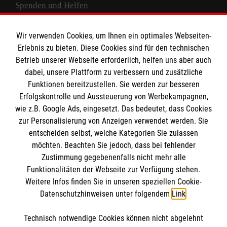
Spenden und Helfen
Spendenkonto
Wir verwenden Cookies, um Ihnen ein optimales Webseiten-
Empfänger: Malteser Hilfsdienst e.V.
Erlebnis zu bieten. Diese Cookies sind für den technischen
Betrieb unserer Webseite erforderlich, helfen uns aber auch
IBAN: DE10 3706 0120 1201 2000 12
dabei, unsere Plattform zu verbessern und zusätzliche
BIC: GENODED 1PA7
Funktionen bereitzustellen. Sie werden zur besseren
Erfolgskontrolle und Aussteuerung von Werbekampagnen,
wie z.B. Google Ads, eingesetzt. Das bedeutet, dass Cookies
zur Personalisierung von Anzeigen verwendet werden. Sie
entscheiden selbst, welche Kategorien Sie zulassen
möchten. Beachten Sie jedoch, dass bei fehlender
Zustimmung gegebenenfalls nicht mehr alle
Funktionalitäten der Webseite zur Verfügung stehen.
Weitere Infos finden Sie in unseren speziellen Cookie-
Newsletter abonnieren
Datenschutzhinweisen unter folgendem
Link
.
Technisch notwendige Cookies können nicht abgelehnt
Cookies verwalten
|
AGB
|
Impressum
|
Datenschutz
|