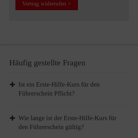
Vertrag widerrufen >
Häufig gestellte Fragen
Ist ein Erste-Hilfe-Kurs für den
Führerschein Pflicht?
Die Teilnahme an einem Erste-Hilfe-Kurs ist
Wie lange ist der Erste-Hilfe-Kurs für
Pflicht, bevor Sie Ihren Führerschein erhalten
den Führerschein gültig?
können. Vor der Führerscheinprüfung müssen