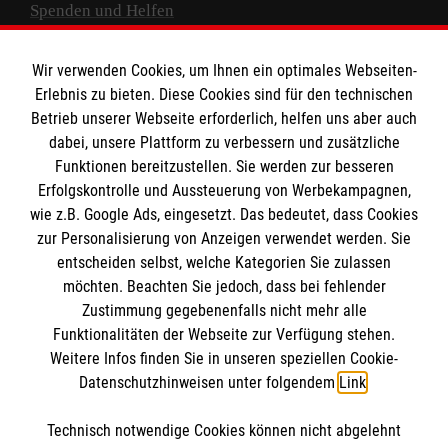
Spenden und Helfen
Spendenkonto
Wir verwenden Cookies, um Ihnen ein optimales Webseiten-
Empfänger: Malteser Hilfsdienst e.V.
Erlebnis zu bieten. Diese Cookies sind für den technischen
Betrieb unserer Webseite erforderlich, helfen uns aber auch
IBAN: DE10 3706 0120 1201 2000 12
dabei, unsere Plattform zu verbessern und zusätzliche
BIC: GENODED 1PA7
Funktionen bereitzustellen. Sie werden zur besseren
Erfolgskontrolle und Aussteuerung von Werbekampagnen,
wie z.B. Google Ads, eingesetzt. Das bedeutet, dass Cookies
zur Personalisierung von Anzeigen verwendet werden. Sie
entscheiden selbst, welche Kategorien Sie zulassen
möchten. Beachten Sie jedoch, dass bei fehlender
Zustimmung gegebenenfalls nicht mehr alle
Funktionalitäten der Webseite zur Verfügung stehen.
Weitere Infos finden Sie in unseren speziellen Cookie-
Newsletter abonnieren
Datenschutzhinweisen unter folgendem
Link
.
Technisch notwendige Cookies können nicht abgelehnt
Cookies verwalten
|
AGB
|
Impressum
|
Datenschutz
|