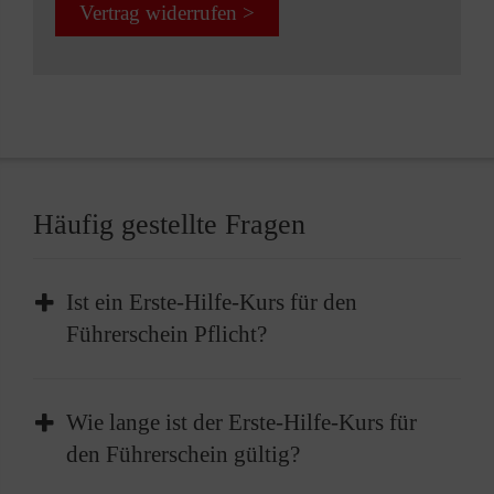
Vertrag widerrufen >
Häufig gestellte Fragen
Ist ein Erste-Hilfe-Kurs für den
Führerschein Pflicht?
Die Teilnahme an einem Erste-Hilfe-Kurs ist
Wie lange ist der Erste-Hilfe-Kurs für
Pflicht, bevor Sie Ihren Führerschein erhalten
den Führerschein gültig?
können. Vor der Führerscheinprüfung müssen