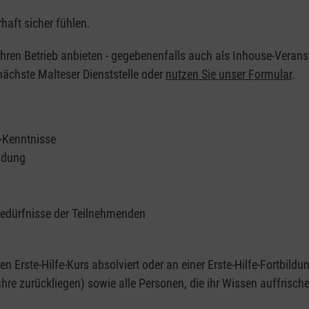
haft sicher fühlen.
 Ihren Betrieb anbieten - gegebenenfalls auch als Inhouse-Verans
nächste Malteser Dienststelle oder
nutzen Sie unser Formular
.
e-Kenntnisse
ildung
Bedürfnisse der Teilnehmenden
nen Erste-Hilfe-Kurs absolviert oder an einer Erste-Hilfe-Fortbildu
re zurückliegen) sowie alle Personen, die ihr Wissen auffrisch