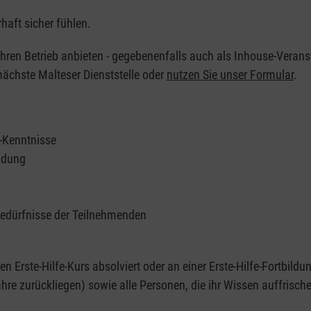
haft sicher fühlen.
 Ihren Betrieb anbieten - gegebenenfalls auch als Inhouse-Verans
nächste Malteser Dienststelle oder
nutzen Sie unser Formular
.
e-Kenntnisse
ildung
Bedürfnisse der Teilnehmenden
nen Erste-Hilfe-Kurs absolviert oder an einer Erste-Hilfe-Fortbildu
re zurückliegen) sowie alle Personen, die ihr Wissen auffrisch